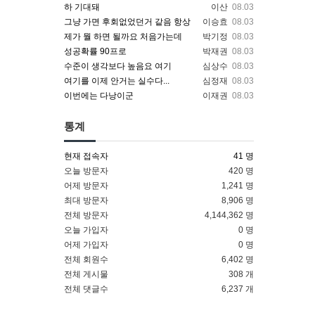
하 기대돼
이산
08.03
그냥 가면 후회없었던거 같음 항상
이승효
08.03
제가 뭘 하면 될까요 처음가는데
박기정
08.03
성공확률 90프로
박재권
08.03
수준이 생각보다 높음요 여기
심상수
08.03
여기를 이제 안거는 실수다...
심정재
08.03
이번에는 다낭이군
이재권
08.03
통계
현재 접속자
41 명
오늘 방문자
420 명
어제 방문자
1,241 명
최대 방문자
8,906 명
전체 방문자
4,144,362 명
오늘 가입자
0 명
어제 가입자
0 명
전체 회원수
6,402 명
전체 게시물
308 개
전체 댓글수
6,237 개