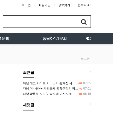
로그인
회원가입
정보찾기
접속자 41
:1문의
동남아1:1문의
로그인
+
최근글
다낭 에코 가이드 서비스의 숨겨진 시스템과 다채로운 인력 풀의 진실
07.05
+169
다낭 더나인ktv 가라오케 유흥주점의 정석을 찾고 있다면 여기
07.01
+75
다낭 밤문화 지도(가라오케,마사지,에코걸,토킹바,클럽) 유흥별 가격 및 후기공유
06.15
+101
+
새댓글