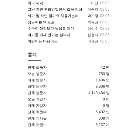
하 기대돼
이산
08.03
그냥 가면 후회없었던거 같음 항상
이승효
08.03
제가 뭘 하면 될까요 처음가는데
박기정
08.03
성공확률 90프로
박재권
08.03
수준이 생각보다 높음요 여기
심상수
08.03
여기를 이제 안거는 실수다...
심정재
08.03
이번에는 다낭이군
이재권
08.03
통계
현재 접속자
42 명
오늘 방문자
783 명
어제 방문자
1,406 명
최대 방문자
8,906 명
전체 방문자
4,143,484 명
오늘 가입자
0 명
어제 가입자
0 명
전체 회원수
6,402 명
전체 게시물
308 개
전체 댓글수
6,237 개