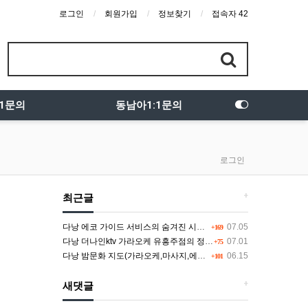
로그인
회원가입
정보찾기
접속자 42
:1문의
동남아1:1문의
로그인
+
최근글
다낭 에코 가이드 서비스의 숨겨진 시스템과 다채로운 인력 풀의 진실
07.05
+169
다낭 더나인ktv 가라오케 유흥주점의 정석을 찾고 있다면 여기
07.01
+75
다낭 밤문화 지도(가라오케,마사지,에코걸,토킹바,클럽) 유흥별 가격 및 후기공유
06.15
+101
+
새댓글