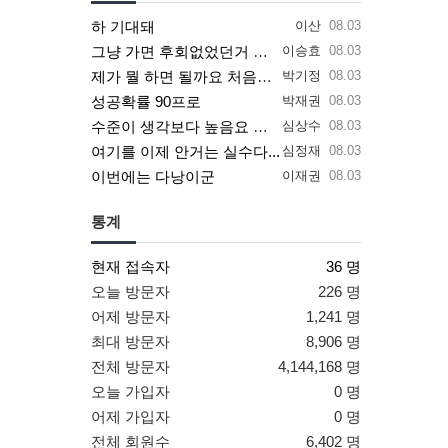
하 기대돼
이산
08.03
그냥 가면 후회없었던거 같음 항상
이승효
08.03
제가 뭘 하면 될까요 처음가는데
박기정
08.03
성공확률 90프로
박재권
08.03
수준이 생각보다 높음요 여기
심상수
08.03
여기를 이제 안거는 실수다...
심정재
08.03
이번에는 다낭이군
이재권
08.03
통계
현재 접속자
36 명
오늘 방문자
226 명
어제 방문자
1,241 명
최대 방문자
8,906 명
전체 방문자
4,144,168 명
오늘 가입자
0 명
어제 가입자
0 명
전체 회원수
6,402 명