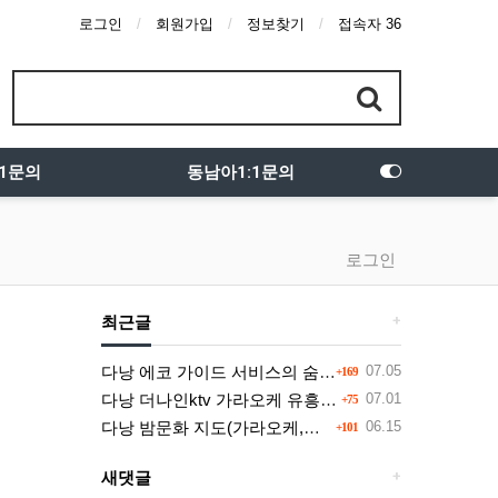
로그인
회원가입
정보찾기
접속자 36
:1문의
동남아1:1문의
로그인
최근글
+
다낭 에코 가이드 서비스의 숨겨진 시스템과 다채로운 인력 풀의 진실
07.05
+169
다낭 더나인ktv 가라오케 유흥주점의 정석을 찾고 있다면 여기
07.01
+75
다낭 밤문화 지도(가라오케,마사지,에코걸,토킹바,클럽) 유흥별 가격 및 후기공유
06.15
+101
새댓글
+