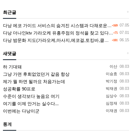
최근글
+
다낭 에코 가이드 서비스의 숨겨진 시스템과 다채로운 인력 풀의 진실
07.05
+169
다낭 더나인ktv 가라오케 유흥주점의 정석을 찾고 있다면 여기
07.01
+75
다낭 밤문화 지도(가라오케,마사지,에코걸,토킹바,클럽) 유흥별 가격 및 후기공유
06.15
+101
새댓글
+
하 기대돼
이산
08.03
그냥 가면 후회없었던거 같음 항상
이승효
08.03
제가 뭘 하면 될까요 처음가는데
박기정
08.03
성공확률 90프로
박재권
08.03
수준이 생각보다 높음요 여기
심상수
08.03
여기를 이제 안거는 실수다...
심정재
08.03
이번에는 다낭이군
이재권
08.03
통계