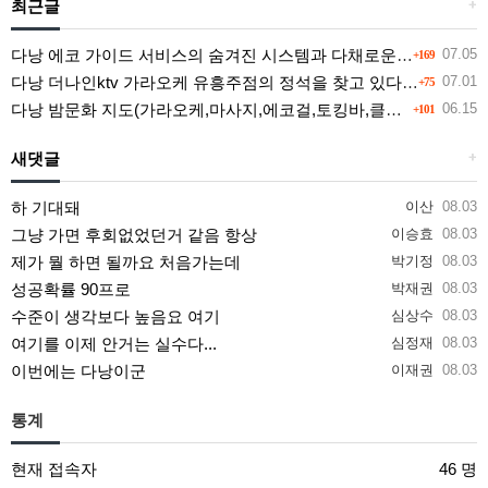
최근글
+
다낭 에코 가이드 서비스의 숨겨진 시스템과 다채로운 인력 풀의 진실
07.05
+169
다낭 더나인ktv 가라오케 유흥주점의 정석을 찾고 있다면 여기
07.01
+75
다낭 밤문화 지도(가라오케,마사지,에코걸,토킹바,클럽) 유흥별 가격 및 후기공유
06.15
+101
새댓글
+
하 기대돼
이산
08.03
그냥 가면 후회없었던거 같음 항상
이승효
08.03
제가 뭘 하면 될까요 처음가는데
박기정
08.03
성공확률 90프로
박재권
08.03
수준이 생각보다 높음요 여기
심상수
08.03
여기를 이제 안거는 실수다...
심정재
08.03
이번에는 다낭이군
이재권
08.03
통계
현재 접속자
46 명