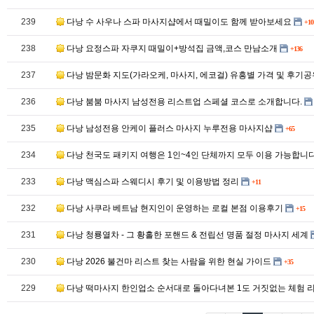
239
다낭 수 사우나 스파 마사지샵에서 때밀이도 함께 받아보세요
+10
238
다낭 요정스파 자쿠지 때밀이+방석집 금액,코스 만남소개
+136
237
다낭 밤문화 지도(가라오케, 마사지, 에코걸) 유흥별 가격 및 후기
236
다낭 붐붐 마사지 남성전용 리스트업 스페셜 코스로 소개합니다.
235
다낭 남성전용 안케이 플러스 마사지 누루전용 마사지샵
+65
234
다낭 천국도 패키지 여행은 1인~4인 단체까지 모두 이용 가능합니
233
다낭 맥심스파 스웨디시 후기 및 이용방법 정리
+11
232
다낭 사쿠라 베트남 현지인이 운영하는 로컬 본점 이용후기
+15
231
다낭 청룡열차 - 그 황홀한 포핸드 & 전립선 명품 절정 마사지 세계
230
다낭 2026 불건마 리스트 찾는 사람을 위한 현실 가이드
+35
229
다낭 떡마사지 한인업소 순서대로 돌아다녀본 1도 거짓없는 체험 