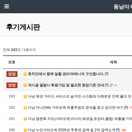
동남아 
후기게시판
전체
243
건 / 1페이지
번호
제목
호치민에서 함께 일할 관리자/매니저 구인합니다.
게시글 열람시 회원가입 및 필요한 등업기준 안내
+3
243
다낭 에코 가이드 서비스의 숨겨진 시스템과 다채로운 인력 풀의 
242
다낭 더나인ktv 가라오케 유흥주점의 정석을 찾고 있다면 여기
+7
241
다낭 밤문화 지도(가라오케,마사지,에코걸,토킹바,클럽) 유흥별 가
240
다낭 누민가라오케 2026년 주류셋 금액 및 2차 금액소개
+108