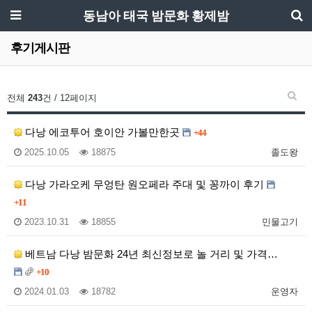
동남아 태국 밤문화 황제밤
후기게시판
전체
243
건 / 12페이지
다낭 에코투어 호이안 가볼만한곳
+44
2025.10.05
18875
졸도왕
다낭 가라오케 무엉탄 원오페라 주대 및 꽁까이 후기
+11
2023.10.31
18855
민물고기
베트남 다낭 밤문화 24년 최신정보로 놀 거리 및 가격…
+10
2024.01.03
18782
운영자