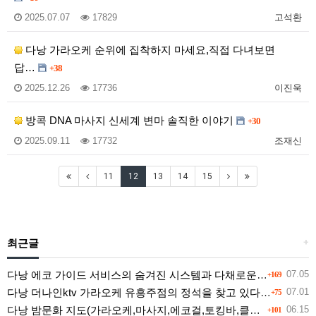
2025.07.07
17829
고석환
다낭 가라오케 순위에 집착하지 마세요,직접 다녀보면
답…
+38
2025.12.26
17736
이진욱
방콕 DNA 마사지 신세계 변마 솔직한 이야기
+30
2025.09.11
17732
조재신
11
12
13
14
15
최근글
+
다낭 에코 가이드 서비스의 숨겨진 시스템과 다채로운 인력 풀의 진실
07.05
+169
다낭 더나인ktv 가라오케 유흥주점의 정석을 찾고 있다면 여기
07.01
+75
다낭 밤문화 지도(가라오케,마사지,에코걸,토킹바,클럽) 유흥별 가격 및 후기공유
06.15
+101