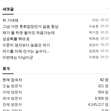
새댓글
+
하 기대돼
이산
08.03
그냥 가면 후회없었던거 같음 항상
이승효
08.03
제가 뭘 하면 될까요 처음가는데
박기정
08.03
성공확률 90프로
박재권
08.03
수준이 생각보다 높음요 여기
심상수
08.03
여기를 이제 안거는 실수다...
심정재
08.03
이번에는 다낭이군
이재권
08.03
통계
현재 접속자
42 명
오늘 방문자
321 명
어제 방문자
954 명
최대 방문자
8,906 명
전체 방문자
4,145,217 명
오늘 가입자
0 명