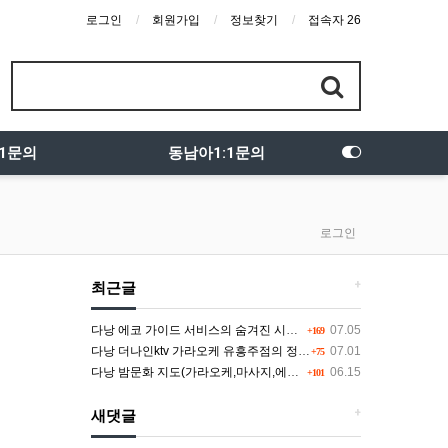
로그인
회원가입
정보찾기
접속자 26
:1문의
동남아1:1문의
로그인
+
최근글
다낭 에코 가이드 서비스의 숨겨진 시스템과 다채로운 인력 풀의 진실
07.05
+169
다낭 더나인ktv 가라오케 유흥주점의 정석을 찾고 있다면 여기
07.01
+75
다낭 밤문화 지도(가라오케,마사지,에코걸,토킹바,클럽) 유흥별 가격 및 후기공유
06.15
+101
+
새댓글