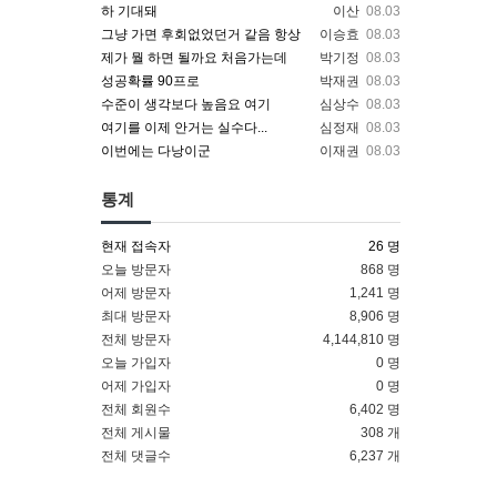
하 기대돼
이산
08.03
그냥 가면 후회없었던거 같음 항상
이승효
08.03
제가 뭘 하면 될까요 처음가는데
박기정
08.03
성공확률 90프로
박재권
08.03
수준이 생각보다 높음요 여기
심상수
08.03
여기를 이제 안거는 실수다...
심정재
08.03
이번에는 다낭이군
이재권
08.03
통계
현재 접속자
26 명
오늘 방문자
868 명
어제 방문자
1,241 명
최대 방문자
8,906 명
전체 방문자
4,144,810 명
오늘 가입자
0 명
어제 가입자
0 명
전체 회원수
6,402 명
전체 게시물
308 개
전체 댓글수
6,237 개