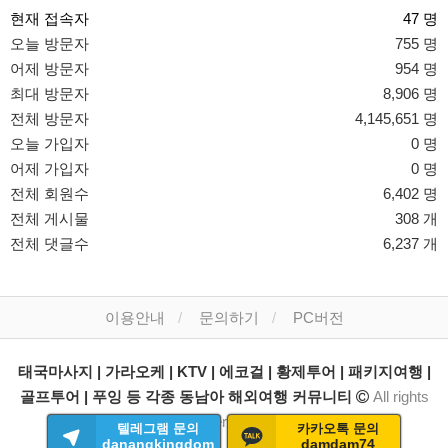
현재 접속자
47 명
오늘 방문자
755 명
어제 방문자
954 명
최대 방문자
8,906 명
전체 방문자
4,145,651 명
오늘 가입자
0 명
어제 가입자
0 명
전체 회원수
6,402 명
전체 게시물
308 개
전체 댓글수
6,237 개
이용안내
문의하기
PC버전
태국마사지 | 가라오케 | KTV | 에코걸 | 황제투어 | 패키지여행 |
골프투어 | 푸잉 등 각종 동남아 해외여행 커뮤니티
All rights
reserved.
텔레그램 문의
카카오톡 문의
danangkingdom
damdam74