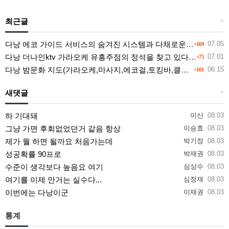
최근글
+
다낭 에코 가이드 서비스의 숨겨진 시스템과 다채로운 인력 풀의 진실
07.05
+169
다낭 더나인ktv 가라오케 유흥주점의 정석을 찾고 있다면 여기
07.01
+75
다낭 밤문화 지도(가라오케,마사지,에코걸,토킹바,클럽) 유흥별 가격 및 후기공유
06.15
+101
새댓글
+
하 기대돼
이산
08.03
그냥 가면 후회없었던거 같음 항상
이승효
08.03
제가 뭘 하면 될까요 처음가는데
박기정
08.03
성공확률 90프로
박재권
08.03
수준이 생각보다 높음요 여기
심상수
08.03
여기를 이제 안거는 실수다...
심정재
08.03
이번에는 다낭이군
이재권
08.03
통계