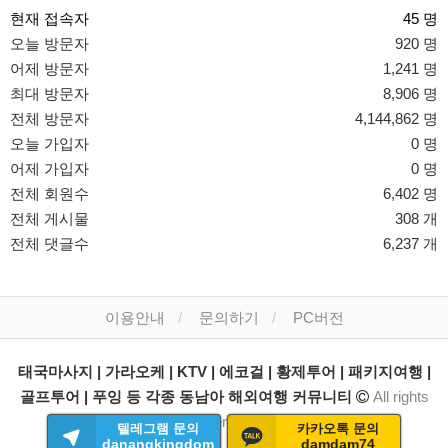
현재 접속자
45 명
오늘 방문자
920 명
어제 방문자
1,241 명
최대 방문자
8,906 명
전체 방문자
4,144,862 명
오늘 가입자
0 명
어제 가입자
0 명
전체 회원수
6,402 명
전체 게시물
308 개
전체 댓글수
6,237 개
이용안내
문의하기
PC버전
태국마사지 | 가라오케 | KTV | 에코걸 | 황제투어 | 패키지여행 |
골프투어 | 푸잉 등 각종 동남아 해외여행 커뮤니티
All rights
reserved.
텔레그램 문의
카카오톡 문의
danangkingdom
damdam74