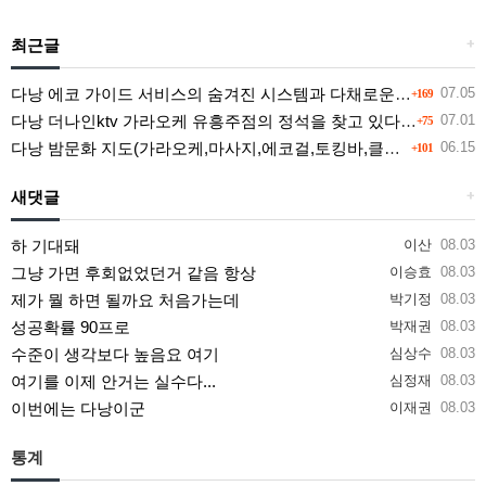
최근글
+
다낭 에코 가이드 서비스의 숨겨진 시스템과 다채로운 인력 풀의 진실
07.05
+169
다낭 더나인ktv 가라오케 유흥주점의 정석을 찾고 있다면 여기
07.01
+75
다낭 밤문화 지도(가라오케,마사지,에코걸,토킹바,클럽) 유흥별 가격 및 후기공유
06.15
+101
새댓글
+
하 기대돼
이산
08.03
그냥 가면 후회없었던거 같음 항상
이승효
08.03
제가 뭘 하면 될까요 처음가는데
박기정
08.03
성공확률 90프로
박재권
08.03
수준이 생각보다 높음요 여기
심상수
08.03
여기를 이제 안거는 실수다...
심정재
08.03
이번에는 다낭이군
이재권
08.03
통계