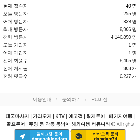
현재 접속자
40 명
오늘 방문자
295 명
어제 방문자
829 명
최대 방문자
8,906 명
전체 방문자
4,146,850 명
오늘 가입자
1 명
어제 가입자
1 명
전체 회원수
6,405 명
전체 게시물
308 개
전체 댓글수
6,237 개
이용안내
문의하기
PC버전
태국마사지 | 가라오케 | KTV | 에코걸 | 황제투어 | 패키지여행 |
골프투어 | 푸잉 등 각종 동남아 해외여행 커뮤니티
All rights
reserved.
텔레그램 문의
카카오톡 문의
danangkingdom
damdam74