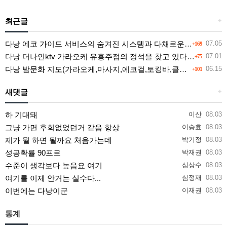
최근글
+
다낭 에코 가이드 서비스의 숨겨진 시스템과 다채로운 인력 풀의 진실
07.05
+169
다낭 더나인ktv 가라오케 유흥주점의 정석을 찾고 있다면 여기
07.01
+75
다낭 밤문화 지도(가라오케,마사지,에코걸,토킹바,클럽) 유흥별 가격 및 후기공유
06.15
+101
새댓글
+
하 기대돼
이산
08.03
그냥 가면 후회없었던거 같음 항상
이승효
08.03
제가 뭘 하면 될까요 처음가는데
박기정
08.03
성공확률 90프로
박재권
08.03
수준이 생각보다 높음요 여기
심상수
08.03
여기를 이제 안거는 실수다...
심정재
08.03
이번에는 다낭이군
이재권
08.03
통계