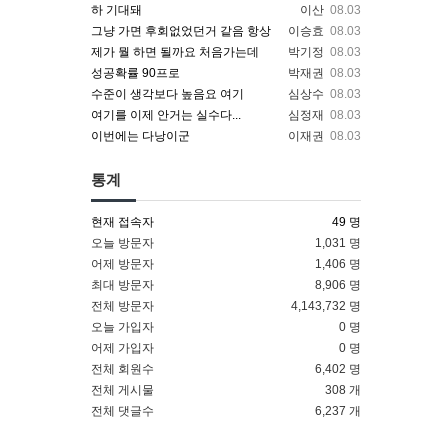
하 기대돼
이산
08.03
그냥 가면 후회없었던거 같음 항상
이승효
08.03
제가 뭘 하면 될까요 처음가는데
박기정
08.03
성공확률 90프로
박재권
08.03
수준이 생각보다 높음요 여기
심상수
08.03
여기를 이제 안거는 실수다...
심정재
08.03
이번에는 다낭이군
이재권
08.03
통계
현재 접속자
49 명
오늘 방문자
1,031 명
어제 방문자
1,406 명
최대 방문자
8,906 명
전체 방문자
4,143,732 명
오늘 가입자
0 명
어제 가입자
0 명
전체 회원수
6,402 명
전체 게시물
308 개
전체 댓글수
6,237 개