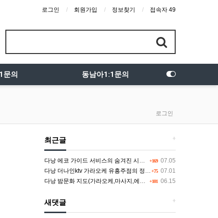
로그인
회원가입
정보찾기
접속자 49
:1문의
동남아1:1문의
로그인
+
최근글
다낭 에코 가이드 서비스의 숨겨진 시스템과 다채로운 인력 풀의 진실
07.05
+169
다낭 더나인ktv 가라오케 유흥주점의 정석을 찾고 있다면 여기
07.01
+75
다낭 밤문화 지도(가라오케,마사지,에코걸,토킹바,클럽) 유흥별 가격 및 후기공유
06.15
+101
+
새댓글