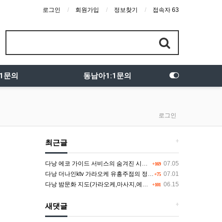
로그인
회원가입
정보찾기
접속자 63
:1문의
동남아1:1문의
로그인
+
최근글
다낭 에코 가이드 서비스의 숨겨진 시스템과 다채로운 인력 풀의 진실
07.05
+169
다낭 더나인ktv 가라오케 유흥주점의 정석을 찾고 있다면 여기
07.01
+75
다낭 밤문화 지도(가라오케,마사지,에코걸,토킹바,클럽) 유흥별 가격 및 후기공유
06.15
+101
+
새댓글