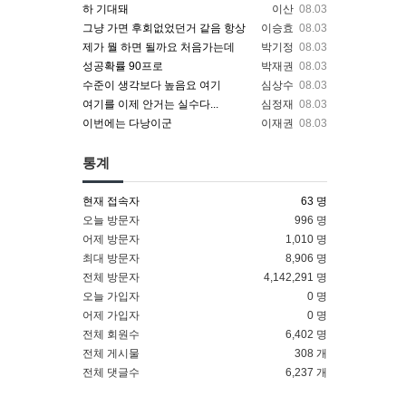
하 기대돼
이산
08.03
그냥 가면 후회없었던거 같음 항상
이승효
08.03
제가 뭘 하면 될까요 처음가는데
박기정
08.03
성공확률 90프로
박재권
08.03
수준이 생각보다 높음요 여기
심상수
08.03
여기를 이제 안거는 실수다...
심정재
08.03
이번에는 다낭이군
이재권
08.03
통계
현재 접속자
63 명
오늘 방문자
996 명
어제 방문자
1,010 명
최대 방문자
8,906 명
전체 방문자
4,142,291 명
오늘 가입자
0 명
어제 가입자
0 명
전체 회원수
6,402 명
전체 게시물
308 개
전체 댓글수
6,237 개