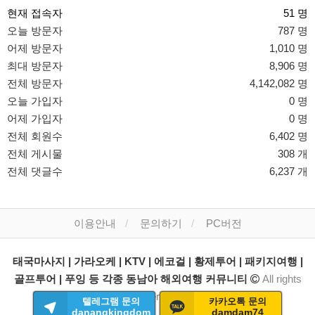
현재 접속자
51 명
오늘 방문자
787 명
어제 방문자
1,010 명
최대 방문자
8,906 명
전체 방문자
4,142,082 명
오늘 가입자
0 명
어제 가입자
0 명
전체 회원수
6,402 명
전체 게시물
308 개
전체 댓글수
6,237 개
이용안내
문의하기
PC버전
태국마사지 | 가라오케 | KTV | 에코걸 | 황제투어 | 패키지여행 |
골프투어 | 푸잉 등 각종 동남아 해외여행 커뮤니티
All rights
reserved.
텔레그램 문의
카카오톡 문의
danangkingdom
damdam74