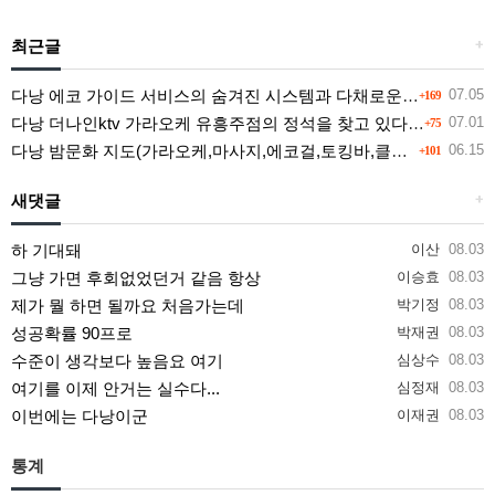
최근글
+
다낭 에코 가이드 서비스의 숨겨진 시스템과 다채로운 인력 풀의 진실
07.05
+169
다낭 더나인ktv 가라오케 유흥주점의 정석을 찾고 있다면 여기
07.01
+75
다낭 밤문화 지도(가라오케,마사지,에코걸,토킹바,클럽) 유흥별 가격 및 후기공유
06.15
+101
새댓글
+
하 기대돼
이산
08.03
그냥 가면 후회없었던거 같음 항상
이승효
08.03
제가 뭘 하면 될까요 처음가는데
박기정
08.03
성공확률 90프로
박재권
08.03
수준이 생각보다 높음요 여기
심상수
08.03
여기를 이제 안거는 실수다...
심정재
08.03
이번에는 다낭이군
이재권
08.03
통계