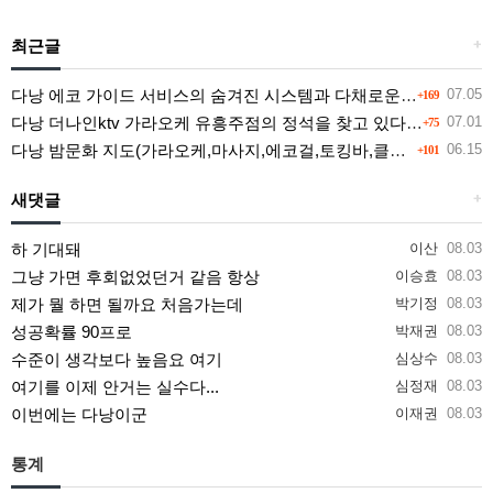
최근글
+
다낭 에코 가이드 서비스의 숨겨진 시스템과 다채로운 인력 풀의 진실
07.05
+169
다낭 더나인ktv 가라오케 유흥주점의 정석을 찾고 있다면 여기
07.01
+75
다낭 밤문화 지도(가라오케,마사지,에코걸,토킹바,클럽) 유흥별 가격 및 후기공유
06.15
+101
새댓글
+
하 기대돼
이산
08.03
그냥 가면 후회없었던거 같음 항상
이승효
08.03
제가 뭘 하면 될까요 처음가는데
박기정
08.03
성공확률 90프로
박재권
08.03
수준이 생각보다 높음요 여기
심상수
08.03
여기를 이제 안거는 실수다...
심정재
08.03
이번에는 다낭이군
이재권
08.03
통계