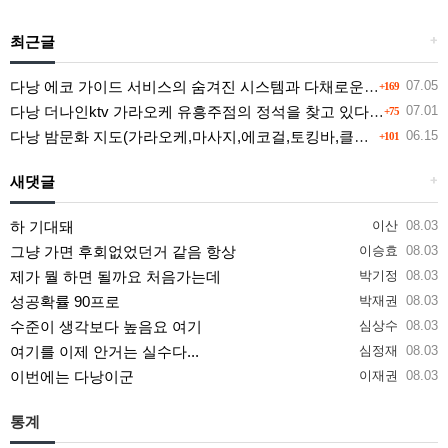
최근글
+
다낭 에코 가이드 서비스의 숨겨진 시스템과 다채로운 인력 풀의 진실
07.05
+169
다낭 더나인ktv 가라오케 유흥주점의 정석을 찾고 있다면 여기
07.01
+75
다낭 밤문화 지도(가라오케,마사지,에코걸,토킹바,클럽) 유흥별 가격 및 후기공유
06.15
+101
새댓글
+
하 기대돼
이산
08.03
그냥 가면 후회없었던거 같음 항상
이승효
08.03
제가 뭘 하면 될까요 처음가는데
박기정
08.03
성공확률 90프로
박재권
08.03
수준이 생각보다 높음요 여기
심상수
08.03
여기를 이제 안거는 실수다...
심정재
08.03
이번에는 다낭이군
이재권
08.03
통계