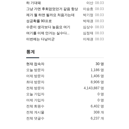
하 기대돼
이산
08.03
그냥 가면 후회없었던거 같음 항상
이승효
08.03
제가 뭘 하면 될까요 처음가는데
박기정
08.03
성공확률 90프로
박재권
08.03
수준이 생각보다 높음요 여기
심상수
08.03
여기를 이제 안거는 실수다...
심정재
08.03
이번에는 다낭이군
이재권
08.03
통계
현재 접속자
30 명
오늘 방문자
1,186 명
어제 방문자
1,406 명
최대 방문자
8,906 명
전체 방문자
4,143,887 명
오늘 가입자
0 명
어제 가입자
0 명
전체 회원수
6,402 명
전체 게시물
308 개
전체 댓글수
6,237 개