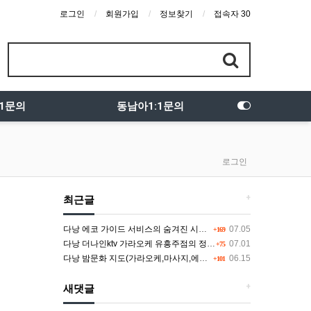
로그인
회원가입
정보찾기
접속자 30
:1문의
동남아1:1문의
로그인
+
최근글
다낭 에코 가이드 서비스의 숨겨진 시스템과 다채로운 인력 풀의 진실
07.05
+169
다낭 더나인ktv 가라오케 유흥주점의 정석을 찾고 있다면 여기
07.01
+75
다낭 밤문화 지도(가라오케,마사지,에코걸,토킹바,클럽) 유흥별 가격 및 후기공유
06.15
+101
+
새댓글