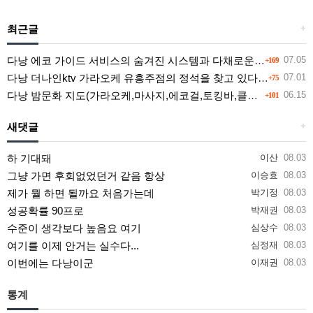
최근글
+
다낭 에코 가이드 서비스의 숨겨진 시스템과 다채로운 인력 풀의 진실
07.05
+169
다낭 더나인ktv 가라오케 유흥주점의 정석을 찾고 있다면 여기
07.01
+75
다낭 밤문화 지도(가라오케,마사지,에코걸,토킹바,클럽) 유흥별 가격 및 후기공유
06.15
+101
새댓글
+
하 기대돼
이산
08.03
그냥 가면 후회없었던거 같음 항상
이승효
08.03
제가 뭘 하면 될까요 처음가는데
박기정
08.03
성공확률 90프로
박재권
08.03
수준이 생각보다 높음요 여기
심상수
08.03
여기를 이제 안거는 실수다...
심정재
08.03
이번에는 다낭이군
이재권
08.03
통계