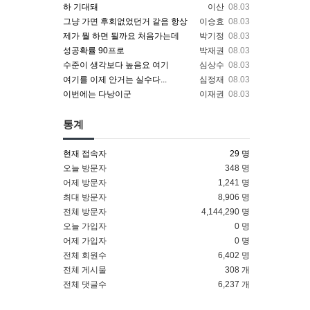
하 기대돼
이산
08.03
그냥 가면 후회없었던거 같음 항상
이승효
08.03
제가 뭘 하면 될까요 처음가는데
박기정
08.03
성공확률 90프로
박재권
08.03
수준이 생각보다 높음요 여기
심상수
08.03
여기를 이제 안거는 실수다...
심정재
08.03
이번에는 다낭이군
이재권
08.03
통계
현재 접속자
29 명
오늘 방문자
348 명
어제 방문자
1,241 명
최대 방문자
8,906 명
전체 방문자
4,144,290 명
오늘 가입자
0 명
어제 가입자
0 명
전체 회원수
6,402 명
전체 게시물
308 개
전체 댓글수
6,237 개