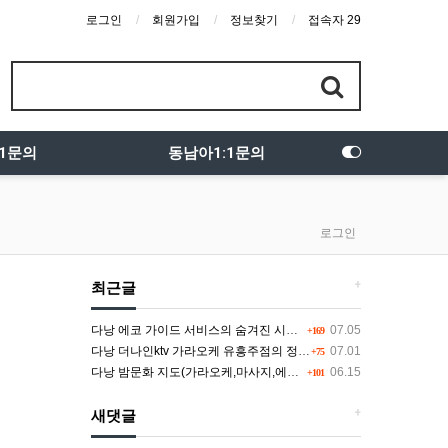
로그인
회원가입
정보찾기
접속자 29
:1문의
동남아1:1문의
로그인
+
최근글
다낭 에코 가이드 서비스의 숨겨진 시스템과 다채로운 인력 풀의 진실
07.05
+169
다낭 더나인ktv 가라오케 유흥주점의 정석을 찾고 있다면 여기
07.01
+75
다낭 밤문화 지도(가라오케,마사지,에코걸,토킹바,클럽) 유흥별 가격 및 후기공유
06.15
+101
+
새댓글