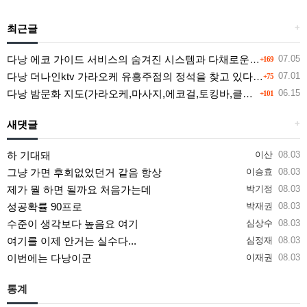
최근글
+
다낭 에코 가이드 서비스의 숨겨진 시스템과 다채로운 인력 풀의 진실
07.05
+169
다낭 더나인ktv 가라오케 유흥주점의 정석을 찾고 있다면 여기
07.01
+75
다낭 밤문화 지도(가라오케,마사지,에코걸,토킹바,클럽) 유흥별 가격 및 후기공유
06.15
+101
새댓글
+
하 기대돼
이산
08.03
그냥 가면 후회없었던거 같음 항상
이승효
08.03
제가 뭘 하면 될까요 처음가는데
박기정
08.03
성공확률 90프로
박재권
08.03
수준이 생각보다 높음요 여기
심상수
08.03
여기를 이제 안거는 실수다...
심정재
08.03
이번에는 다낭이군
이재권
08.03
통계