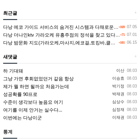
최근글
+
다낭 에코 가이드 서비스의 숨겨진 시스템과 다채로운 인력 풀의 진실
07.05
+169
다낭 더나인ktv 가라오케 유흥주점의 정석을 찾고 있다면 여기
07.01
+75
다낭 밤문화 지도(가라오케,마사지,에코걸,토킹바,클럽) 유흥별 가격 및 후기공유
06.15
+101
새댓글
+
하 기대돼
이산
08.03
그냥 가면 후회없었던거 같음 항상
이승효
08.03
제가 뭘 하면 될까요 처음가는데
박기정
08.03
성공확률 90프로
박재권
08.03
수준이 생각보다 높음요 여기
심상수
08.03
여기를 이제 안거는 실수다...
심정재
08.03
이번에는 다낭이군
이재권
08.03
통계