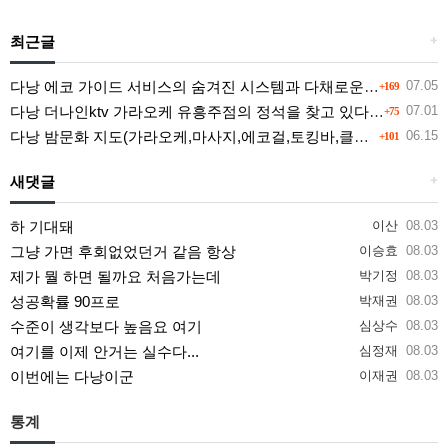
최근글
+
다낭 에코 가이드 서비스의 숨겨진 시스템과 다채로운 인력 풀의 진실
07.05
+169
다낭 더나인ktv 가라오케 유흥주점의 정석을 찾고 있다면 여기
07.01
+75
다낭 밤문화 지도(가라오케,마사지,에코걸,토킹바,클럽) 유흥별 가격 및 후기공유
06.15
+101
새댓글
+
하 기대돼
이산
08.03
그냥 가면 후회없었던거 같음 항상
이승효
08.03
제가 뭘 하면 될까요 처음가는데
박기정
08.03
성공확률 90프로
박재권
08.03
수준이 생각보다 높음요 여기
심상수
08.03
여기를 이제 안거는 실수다...
심정재
08.03
이번에는 다낭이군
이재권
08.03
통계