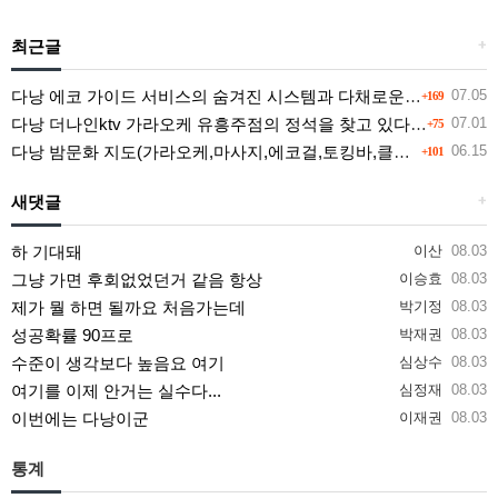
최근글
+
다낭 에코 가이드 서비스의 숨겨진 시스템과 다채로운 인력 풀의 진실
07.05
+169
다낭 더나인ktv 가라오케 유흥주점의 정석을 찾고 있다면 여기
07.01
+75
다낭 밤문화 지도(가라오케,마사지,에코걸,토킹바,클럽) 유흥별 가격 및 후기공유
06.15
+101
새댓글
+
하 기대돼
이산
08.03
그냥 가면 후회없었던거 같음 항상
이승효
08.03
제가 뭘 하면 될까요 처음가는데
박기정
08.03
성공확률 90프로
박재권
08.03
수준이 생각보다 높음요 여기
심상수
08.03
여기를 이제 안거는 실수다...
심정재
08.03
이번에는 다낭이군
이재권
08.03
통계