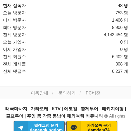
현재 접속자
48 명
오늘 방문자
753 명
어제 방문자
1,406 명
최대 방문자
8,906 명
전체 방문자
4,143,454 명
오늘 가입자
0 명
어제 가입자
0 명
전체 회원수
6,402 명
전체 게시물
308 개
전체 댓글수
6,237 개
이용안내
문의하기
PC버전
태국마사지 | 가라오케 | KTV | 에코걸 | 황제투어 | 패키지여행 |
골프투어 | 푸잉 등 각종 동남아 해외여행 커뮤니티
All rights
reserved.
텔레그램 문의
카카오톡 문의
danangkingdom
damdam74