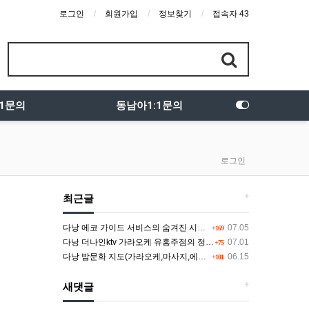
로그인
회원가입
정보찾기
접속자 43
:1문의
동남아1:1문의
로그인
+
최근글
다낭 에코 가이드 서비스의 숨겨진 시스템과 다채로운 인력 풀의 진실
07.05
+169
다낭 더나인ktv 가라오케 유흥주점의 정석을 찾고 있다면 여기
07.01
+75
다낭 밤문화 지도(가라오케,마사지,에코걸,토킹바,클럽) 유흥별 가격 및 후기공유
06.15
+101
+
새댓글