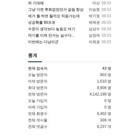
하 기대돼
이산
08.03
그냥 가면 후회없었던거 같음 항상
이승효
08.03
제가 뭘 하면 될까요 처음가는데
박기정
08.03
성공확률 90프로
박재권
08.03
수준이 생각보다 높음요 여기
심상수
08.03
여기를 이제 안거는 실수다...
심정재
08.03
이번에는 다낭이군
이재권
08.03
통계
현재 접속자
43 명
오늘 방문자
903 명
어제 방문자
1,010 명
최대 방문자
8,906 명
전체 방문자
4,142,198 명
오늘 가입자
0 명
어제 가입자
0 명
전체 회원수
6,402 명
전체 게시물
308 개
전체 댓글수
6,237 개