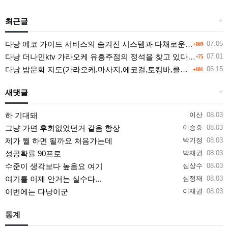
최근글
+
다낭 에코 가이드 서비스의 숨겨진 시스템과 다채로운 인력 풀의 진실
07.05
+169
다낭 더나인ktv 가라오케 유흥주점의 정석을 찾고 있다면 여기
07.01
+75
다낭 밤문화 지도(가라오케,마사지,에코걸,토킹바,클럽) 유흥별 가격 및 후기공유
06.15
+101
새댓글
+
하 기대돼
이산
08.03
그냥 가면 후회없었던거 같음 항상
이승효
08.03
제가 뭘 하면 될까요 처음가는데
박기정
08.03
성공확률 90프로
박재권
08.03
수준이 생각보다 높음요 여기
심상수
08.03
여기를 이제 안거는 실수다...
심정재
08.03
이번에는 다낭이군
이재권
08.03
통계