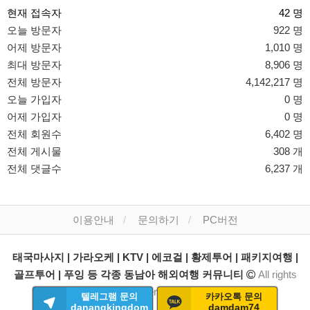
현재 접속자
42 명
오늘 방문자
922 명
어제 방문자
1,010 명
최대 방문자
8,906 명
전체 방문자
4,142,217 명
오늘 가입자
0 명
어제 가입자
0 명
전체 회원수
6,402 명
전체 게시물
308 개
전체 댓글수
6,237 개
이용안내
문의하기
PC버전
태국마사지 | 가라오케 | KTV | 에코걸 | 황제투어 | 패키지여행 |
골프투어 | 푸잉 등 각종 동남아 해외여행 커뮤니티
All rights
reserved.
텔레그램 문의
카카오톡 문의
danangkingdom
damdam74