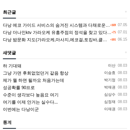
최근글
+
다낭 에코 가이드 서비스의 숨겨진 시스템과 다채로운 인력 풀의 진실
07.05
+169
다낭 더나인ktv 가라오케 유흥주점의 정석을 찾고 있다면 여기
07.01
+75
다낭 밤문화 지도(가라오케,마사지,에코걸,토킹바,클럽) 유흥별 가격 및 후기공유
06.15
+101
새댓글
+
하 기대돼
이산
08.03
그냥 가면 후회없었던거 같음 항상
이승효
08.03
제가 뭘 하면 될까요 처음가는데
박기정
08.03
성공확률 90프로
박재권
08.03
수준이 생각보다 높음요 여기
심상수
08.03
여기를 이제 안거는 실수다...
심정재
08.03
이번에는 다낭이군
이재권
08.03
통계