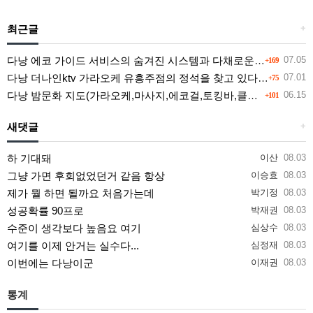
최근글
+
다낭 에코 가이드 서비스의 숨겨진 시스템과 다채로운 인력 풀의 진실
07.05
+169
다낭 더나인ktv 가라오케 유흥주점의 정석을 찾고 있다면 여기
07.01
+75
다낭 밤문화 지도(가라오케,마사지,에코걸,토킹바,클럽) 유흥별 가격 및 후기공유
06.15
+101
새댓글
+
하 기대돼
이산
08.03
그냥 가면 후회없었던거 같음 항상
이승효
08.03
제가 뭘 하면 될까요 처음가는데
박기정
08.03
성공확률 90프로
박재권
08.03
수준이 생각보다 높음요 여기
심상수
08.03
여기를 이제 안거는 실수다...
심정재
08.03
이번에는 다낭이군
이재권
08.03
통계