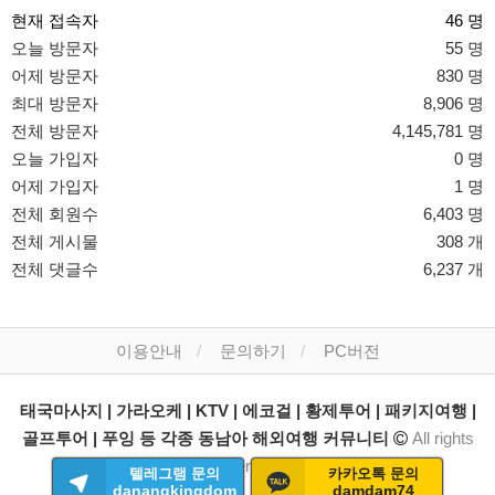
현재 접속자
46 명
오늘 방문자
55 명
어제 방문자
830 명
최대 방문자
8,906 명
전체 방문자
4,145,781 명
오늘 가입자
0 명
어제 가입자
1 명
전체 회원수
6,403 명
전체 게시물
308 개
전체 댓글수
6,237 개
이용안내
문의하기
PC버전
태국마사지 | 가라오케 | KTV | 에코걸 | 황제투어 | 패키지여행 |
골프투어 | 푸잉 등 각종 동남아 해외여행 커뮤니티
All rights
reserved.
텔레그램 문의
카카오톡 문의
danangkingdom
damdam74