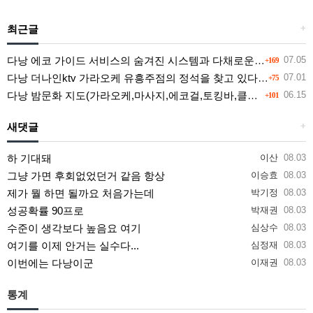
최근글
+
다낭 에코 가이드 서비스의 숨겨진 시스템과 다채로운 인력 풀의 진실
07.05
+169
다낭 더나인ktv 가라오케 유흥주점의 정석을 찾고 있다면 여기
07.01
+75
다낭 밤문화 지도(가라오케,마사지,에코걸,토킹바,클럽) 유흥별 가격 및 후기공유
06.15
+101
새댓글
+
하 기대돼
이산
08.03
그냥 가면 후회없었던거 같음 항상
이승효
08.03
제가 뭘 하면 될까요 처음가는데
박기정
08.03
성공확률 90프로
박재권
08.03
수준이 생각보다 높음요 여기
심상수
08.03
여기를 이제 안거는 실수다...
심정재
08.03
이번에는 다낭이군
이재권
08.03
통계