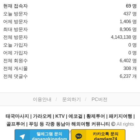
현재 접속자
69 명
오늘 방문자
437 명
어제 방문자
1,406 명
최대 방문자
8,906 명
전체 방문자
4,143,138 명
오늘 가입자
0 명
어제 가입자
0 명
전체 회원수
6,402 명
전체 게시물
308 개
전체 댓글수
6,237 개
이용안내
문의하기
PC버전
태국마사지 | 가라오케 | KTV | 에코걸 | 황제투어 | 패키지여행 |
골프투어 | 푸잉 등 각종 동남아 해외여행 커뮤니티
All rights
reserved.
텔레그램 문의
카카오톡 문의
danangkingdom
damdam74