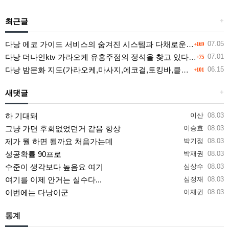
최근글
+
다낭 에코 가이드 서비스의 숨겨진 시스템과 다채로운 인력 풀의 진실
07.05
+169
다낭 더나인ktv 가라오케 유흥주점의 정석을 찾고 있다면 여기
07.01
+75
다낭 밤문화 지도(가라오케,마사지,에코걸,토킹바,클럽) 유흥별 가격 및 후기공유
06.15
+101
새댓글
+
하 기대돼
이산
08.03
그냥 가면 후회없었던거 같음 항상
이승효
08.03
제가 뭘 하면 될까요 처음가는데
박기정
08.03
성공확률 90프로
박재권
08.03
수준이 생각보다 높음요 여기
심상수
08.03
여기를 이제 안거는 실수다...
심정재
08.03
이번에는 다낭이군
이재권
08.03
통계