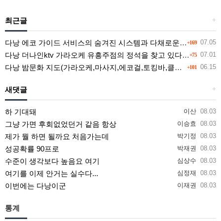
최근글
+
다낭 에코 가이드 서비스의 숨겨진 시스템과 다채로운 인력 풀의 진실
07.05
+169
다낭 더나인ktv 가라오케 유흥주점의 정석을 찾고 있다면 여기
07.01
+75
다낭 밤문화 지도(가라오케,마사지,에코걸,토킹바,클럽) 유흥별 가격 및 후기공유
06.15
+101
새댓글
+
하 기대돼
이산
08.03
그냥 가면 후회없었던거 같음 항상
이승효
08.03
제가 뭘 하면 될까요 처음가는데
박기정
08.03
성공확률 90프로
박재권
08.03
수준이 생각보다 높음요 여기
심상수
08.03
여기를 이제 안거는 실수다...
심정재
08.03
이번에는 다낭이군
이재권
08.03
통계