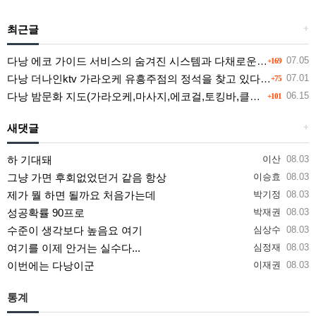
최근글
+
다낭 에코 가이드 서비스의 숨겨진 시스템과 다채로운 인력 풀의 진실
07.05
+169
다낭 더나인ktv 가라오케 유흥주점의 정석을 찾고 있다면 여기
07.01
+75
다낭 밤문화 지도(가라오케,마사지,에코걸,토킹바,클럽) 유흥별 가격 및 후기공유
06.15
+101
새댓글
+
하 기대돼
이산
08.03
그냥 가면 후회없었던거 같음 항상
이승효
08.03
제가 뭘 하면 될까요 처음가는데
박기정
08.03
성공확률 90프로
박재권
08.03
수준이 생각보다 높음요 여기
심상수
08.03
여기를 이제 안거는 실수다...
심정재
08.03
이번에는 다낭이군
이재권
08.03
통계