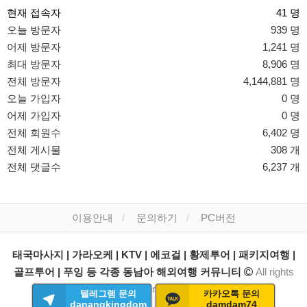
현재 접속자
41 명
오늘 방문자
939 명
어제 방문자
1,241 명
최대 방문자
8,906 명
전체 방문자
4,144,881 명
오늘 가입자
0 명
어제 가입자
0 명
전체 회원수
6,402 명
전체 게시물
308 개
전체 댓글수
6,237 개
이용안내
문의하기
PC버전
태국마사지 | 가라오케 | KTV | 에코걸 | 황제투어 | 패키지여행 |
골프투어 | 푸잉 등 각종 동남아 해외여행 커뮤니티
All rights
reserved.
텔레그램 문의
카카오톡 문의
danangkingdom
damdam74