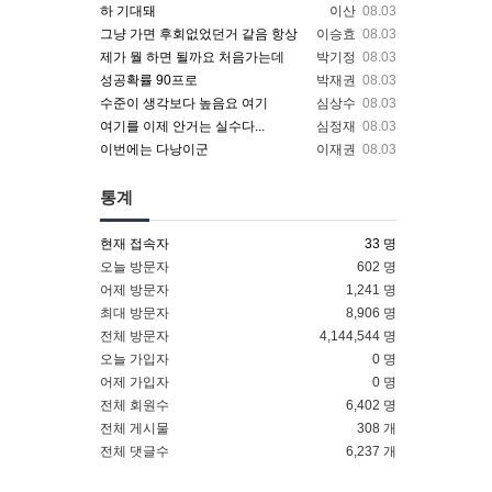
하 기대돼
이산
08.03
그냥 가면 후회없었던거 같음 항상
이승효
08.03
제가 뭘 하면 될까요 처음가는데
박기정
08.03
성공확률 90프로
박재권
08.03
수준이 생각보다 높음요 여기
심상수
08.03
여기를 이제 안거는 실수다...
심정재
08.03
이번에는 다낭이군
이재권
08.03
통계
현재 접속자
33 명
오늘 방문자
602 명
어제 방문자
1,241 명
최대 방문자
8,906 명
전체 방문자
4,144,544 명
오늘 가입자
0 명
어제 가입자
0 명
전체 회원수
6,402 명
전체 게시물
308 개
전체 댓글수
6,237 개