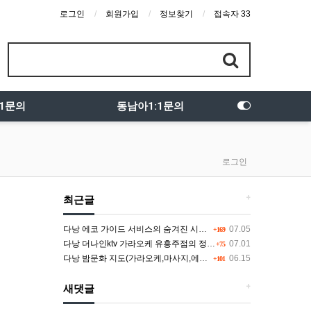
로그인
회원가입
정보찾기
접속자 33
:1문의
동남아1:1문의
로그인
+
최근글
다낭 에코 가이드 서비스의 숨겨진 시스템과 다채로운 인력 풀의 진실
07.05
+169
다낭 더나인ktv 가라오케 유흥주점의 정석을 찾고 있다면 여기
07.01
+75
다낭 밤문화 지도(가라오케,마사지,에코걸,토킹바,클럽) 유흥별 가격 및 후기공유
06.15
+101
+
새댓글