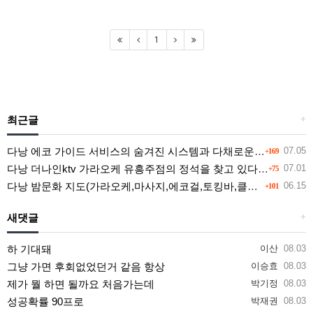
1
최근글
+
다낭 에코 가이드 서비스의 숨겨진 시스템과 다채로운 인력 풀의 진실
07.05
+169
다낭 더나인ktv 가라오케 유흥주점의 정석을 찾고 있다면 여기
07.01
+75
다낭 밤문화 지도(가라오케,마사지,에코걸,토킹바,클럽) 유흥별 가격 및 후기공유
06.15
+101
새댓글
+
하 기대돼
이산
08.03
그냥 가면 후회없었던거 같음 항상
이승효
08.03
제가 뭘 하면 될까요 처음가는데
박기정
08.03
성공확률 90프로
박재권
08.03