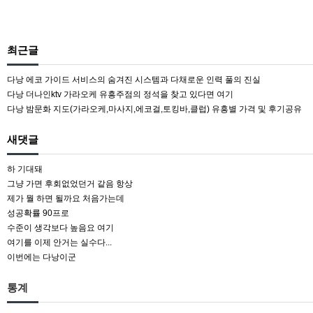
최근글
다낭 에코 가이드 서비스의 숨겨진 시스템과 다채로운 인력 풀의 진실
다낭 더나인ktv 가라오케 유흥주점의 정석을 찾고 있다면 여기
다낭 밤문화 지도(가라오케,마사지,에코걸,토킹바,클럽) 유흥별 가격 및 후기공유
새댓글
하 기대돼
그냥 가면 후회없었던거 같음 항상
제가 뭘 하면 될까요 처음가는데
성공확률 90프로
수준이 생각보다 높음요 여기
여기를 이제 안거는 실수다...
이번에는 다낭이군
통계