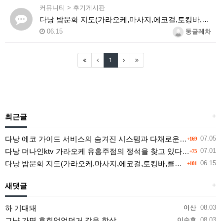
커뮤니티
>
후기게시판
다낭 밤문화 지도(가라오케,마사지,에코걸,토킹바,클럽) 유흥별 가격 및 후기공유
06.15
둥글레차
1
최근글
+
다낭 에코 가이드 서비스의 숨겨진 시스템과 다채로운 인력 풀의 진실
07.05
+169
다낭 더나인ktv 가라오케 유흥주점의 정석을 찾고 있다면 여기
07.01
+75
다낭 밤문화 지도(가라오케,마사지,에코걸,토킹바,클럽) 유흥별 가격 및 후기공유
06.15
+101
새댓글
+
하 기대돼
이산
08.03
그냥 가면 후회없었던거 같음 항상
이승효
08.03