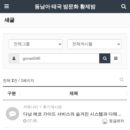
동남아 태국 밤문화 황제밤
새글
전체
2
건 / 1페이지
구분
제목
커뮤니티
>
후기게시판
다낭 에코 가이드 서비스의 숨겨진 시스템과 다채로운 인력 풀의 진실
07.05
둥글레차