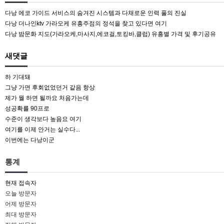
다낭 에코 가이드 서비스의 숨겨진 시스템과 다채로운 인력 풀의 진실
다낭 더나인ktv 가라오케 유흥주점의 정석을 찾고 있다면 여기
다낭 밤문화 지도(가라오케,마사지,에코걸,토킹바,클럽) 유흥별 가격 및 후기공유
새댓글
하 기대돼
그냥 가면 후회없었던거 같음 항상
제가 뭘 하면 될까요 처음가는데
성공확률 90프로
수준이 생각보다 높음요 여기
여기를 이제 안거는 실수다...
이번에는 다낭이군
통계
현재 접속자
오늘 방문자
어제 방문자
최대 방문자