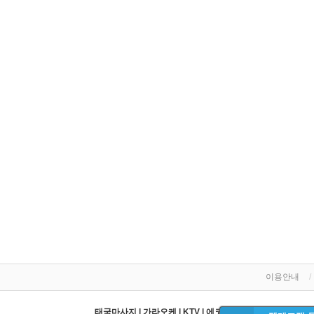
이용안내
태국마사지 | 가라오케 | KTV | 에코걸 | 황제투어 | 패키