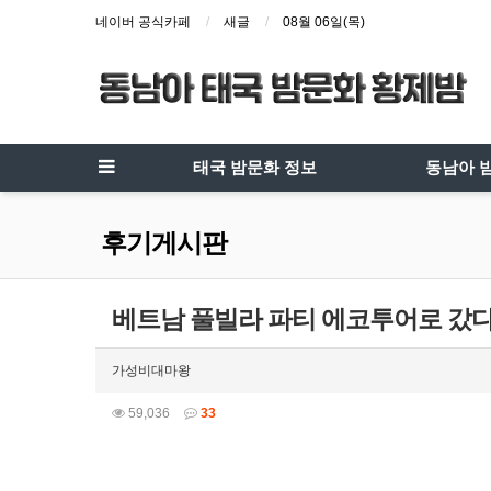
네이버 공식카페
새글
08월 06일(목)
태국 밤문화 정보
동남아 
후기게시판
베트남 풀빌라 파티 에코투어로 갔다
가성비대마왕
59,036
33