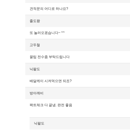
견적문의 어디로 하나요?
졸도왕
또 놀러오겠습니다~ ^^
고두철
꿀팁 전수좀 부탁드립니다
닉팔도
배달케이 시켜먹으면 되죠?
방아깨비
팩트체크 다 끝냄. 완전 좋음
닉팔도