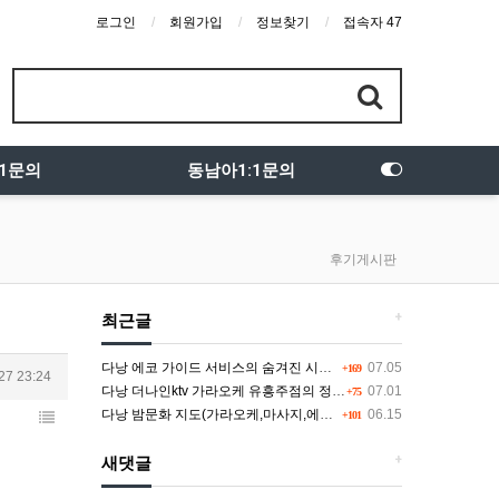
로그인
회원가입
정보찾기
접속자 47
:1문의
동남아1:1문의
후기게시판
+
최근글
다낭 에코 가이드 서비스의 숨겨진 시스템과 다채로운 인력 풀의 진실
07.05
+169
27 23:24
다낭 더나인ktv 가라오케 유흥주점의 정석을 찾고 있다면 여기
07.01
+75
다낭 밤문화 지도(가라오케,마사지,에코걸,토킹바,클럽) 유흥별 가격 및 후기공유
06.15
+101
+
새댓글