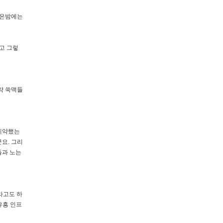
늦은밤에는
고 그렇
약 쑥맥들
 예약했는
요. 그리
들과 노는
라고도 하
유흥 인프