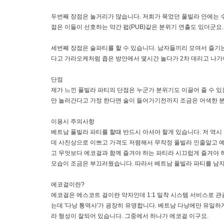
두번째 장점은 놀거리가 많습니다. 저희가 묵었던 풀빌라 안에는 수
젊은 이들이 선호하는 약간 펍(PUB)같은 분위기 연출도 있더군요
세번째 장점은 술파티를 할 수 있습니다. 남자들끼리 모여서 즐기
다고 가라오케처럼 좁은 방안에서 몇시간 놀다가 2차 데리고 나가
단점
제가 느낀 풀빌라 파티의 단점은 누군가 분위기도 이끌어 줄 수 있
만 놀러간다고 가정 한다면 술이 들어가기전까지 조금은 어색한 분
이용시 주의사항
베트남 풀빌라 파티를 할때 반드시 아셔야 할게 있습니다. 저 역
데 사진상으로 이쁘고 가격도 저렴해서 무작정 풀빌라 인줄알고 예
고 무엇보다 에코걸과 함께 즐겨야 하는 파티라 시끄럽게 즐겨야
모습이 조금은 부끄러웠습니다. 따라서 베트남 풀빌라 파티를 남
에코걸이란?
에코걸은 에스코트 걸이란 약자인데 1:1 밀착 시스템 서비스로 관
는데 '다낭 통역사'가 굉장히 유명합니다. 베트남 다낭에만 유일하
라 형성이 잘되어 있습니다. 그중에서 하나가 에코걸 이구요.