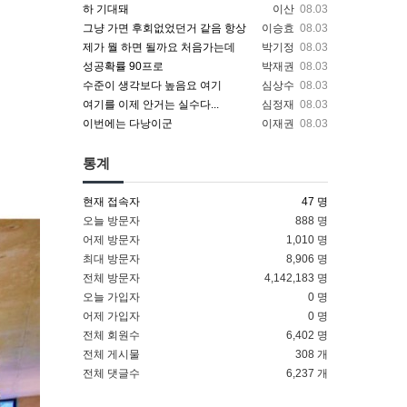
하 기대돼
이산
08.03
그냥 가면 후회없었던거 같음 항상
이승효
08.03
제가 뭘 하면 될까요 처음가는데
박기정
08.03
성공확률 90프로
박재권
08.03
수준이 생각보다 높음요 여기
심상수
08.03
여기를 이제 안거는 실수다...
심정재
08.03
이번에는 다낭이군
이재권
08.03
통계
현재 접속자
47 명
오늘 방문자
888 명
어제 방문자
1,010 명
최대 방문자
8,906 명
전체 방문자
4,142,183 명
오늘 가입자
0 명
어제 가입자
0 명
전체 회원수
6,402 명
전체 게시물
308 개
전체 댓글수
6,237 개