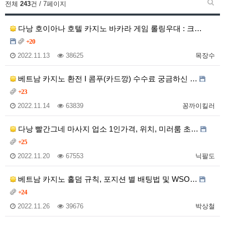
전체
243
건 / 7페이지
다낭 호이아나 호텔 카지노 바카라 게임 롤링우대 : 크…
+20
2022.11.13
38625
목장수
베트남 카지노 환전 I 콤푸(카드깡) 수수료 궁금하신 …
+23
2022.11.14
63839
꽁까이킬러
다낭 빨간그네 마사지 업소 1인가격, 위치, 미러룸 초…
+25
2022.11.20
67553
닉팔도
베트남 카지노 홀덤 규칙, 포지션 별 배팅법 및 WSO…
+24
2022.11.26
39676
박상철