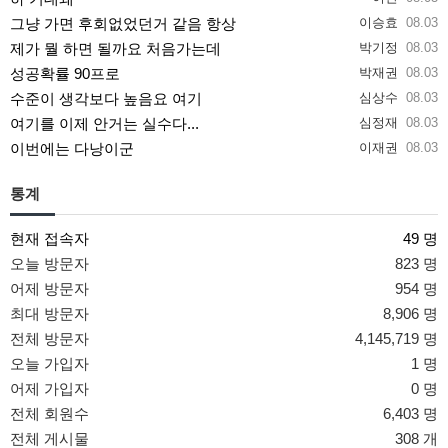
그냥 가면 후회없었던거 같음 항상
이승효
08.03
제가 뭘 하면 될까요 처음가는데
박기정
08.03
성공확률 90프로
박재권
08.03
수준이 생각보다 높음요 여기
심상수
08.03
여기를 이제 안거는 실수다...
심정재
08.03
이번에는 다낭이군
이재권
08.03
통계
현재 접속자
49 명
오늘 방문자
823 명
어제 방문자
954 명
최대 방문자
8,906 명
전체 방문자
4,145,719 명
오늘 가입자
1 명
어제 가입자
0 명
전체 회원수
6,403 명
전체 게시물
308 개