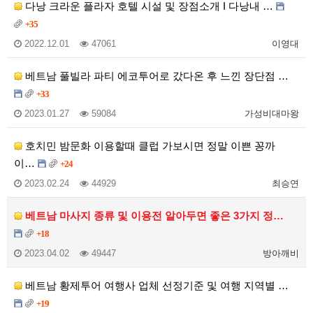
다낭 크라운 플라자 호텔 시설 및 장점소개 I 다낭내 …
+35
2022.12.01
47061
이영대
베트남 풀빌라 파티 에코투어로 갔다온 후 느낀 장단점 …
+33
2023.01.27
59084
가성비대마왕
호치민 밤문화 이용할때 클럽 가보시면 정말 이쁜 꽁까
이…
+24
2023.02.24
44929
최승연
베트남 마사지 종류 및 이용전 알아두면 좋은 3가지 정…
+18
2023.04.02
49447
방아깨비
베트남 황제투어 여행사 업체 선정기준 및 여행 지역별 …
+19