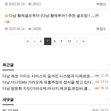
2023.05.18
28021
박병선
다낭 황제골프투어 (다낭 황제투어 I 추천 골프장 I …
+19
2023.06.14
26595
목장수
6
7
8
9
10
최근글
+
다낭 에코 가이드 서비스의 숨겨진 시스템과 다채로운 인력 풀의 진실
07.05
+169
다낭 더나인ktv 가라오케 유흥주점의 정석을 찾고 있다면 여기
07.01
+75
다낭 밤문화 지도(가라오케,마사지,에코걸,토킹바,클럽) 유흥별 가격 및 후기공유
06.15
+101
새댓글
+
하 기대돼
이산
08.03