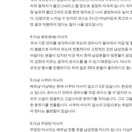
지막 종착지가 빨간그네라고 할 정도로 굉장히 자극적 입니다. 하
장 높은게 빨간그네인 만큼 한번 받아보고 나서 결정하셔도 늦지 
다. 단점으로 느끼실 수 있지만 코스는 2시간 러닝타임과 최고의 
면 결코 저렴하지 않다는 말이 나올 정도입니다.
4.다낭 페트로vip 마사지
국내 기준 안마를 생각하시면 되는데 관리사가 들어와서 지압 및 
이 붐붐으로 마무리 되는데 전형적이자 고전적인 건전 남성전용 마
아쉽다는 분들이 있지만 이곳 역시 한국 남성분들의 방문율이 굉장
이 강한데 이유는 꽁까이 초이스를 볼 수 있기 때문입니다. 마사지
로모션 행사를 진행하기도 하여 젊은 20대 분들이 좋아하기도 합니
5.다낭 사쿠라 마사지
베트남 다낭에는 현재 사쿠라 마사지 업소가 2곳 있습니다. 한곳
스 입니다. 초이스가 안되어 관리사를 직접 초이스 할 수 없지만 
모두 시설이 청결하고 고급스러운 분위기를 자아냅니다. 그도 그
한 분위기를 연출합니다. 사쿠라 마사지 업소의 단점으로는 픽업차
야 한다는 불편함이 있습니다.
6.다낭 무엉탄 마사지
무엉탄 마사지는 베트남 전통 로컬 남성전용 마사지 입니다. 다낭지