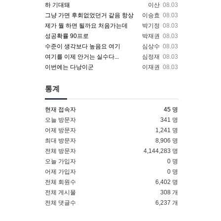
하 기대돼
이산
08.03
그냥 가면 후회없었던거 같음 항상
이승효
08.03
제가 뭘 하면 될까요 처음가는데
박기정
08.03
성공확률 90프로
박재권
08.03
수준이 생각보다 높음요 여기
심상수
08.03
여기를 이제 안거는 실수다...
심정재
08.03
이번에는 다낭이군
이재권
08.03
통계
현재 접속자
45 명
오늘 방문자
341 명
어제 방문자
1,241 명
최대 방문자
8,906 명
전체 방문자
4,144,283 명
오늘 가입자
0 명
어제 가입자
0 명
전체 회원수
6,402 명
전체 게시물
308 개
전체 댓글수
6,237 개