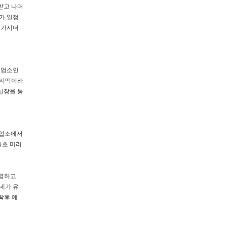
받고 나머
가 일정
 가시더
 업소인
비지떡이라
실장을 통
 업소에서
최초 미러
운영하고
네가 유
락후 예