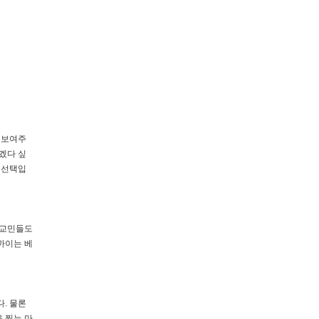
 보여주
겠다 싶
 선택입
 교민들도
까이는 베
. 물론
 찍는 마