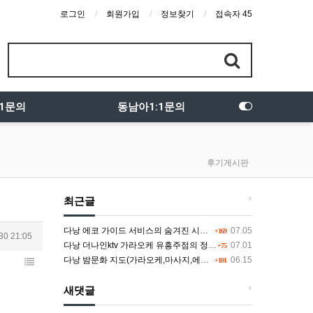
로그인
회원가입
정보찾기
접속자 45
:1문의
동남아1:1문의
후기게시판
+
최근글
다낭 에코 가이드 서비스의 숨겨진 시스템과 다채로운 인력 풀의 진실
07.05
+169
30 21:05
다낭 더나인ktv 가라오케 유흥주점의 정석을 찾고 있다면 여기
07.01
+75
다낭 밤문화 지도(가라오케,마사지,에코걸,토킹바,클럽) 유흥별 가격 및 후기공유
06.15
+101
+
새댓글