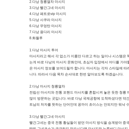
2.다낭 청룡열차 마사지
3.다낭 빨간그네 마사지
4.다낭 페트로vip 마사지
5.다낭 사쿠라 마사지
6.다낭 무엉탄 마사지
7.다낭 용다리 마사지
8.화월루
1.다낭 마사지 투어
마사지라고 해서 각 업소가 이름만 다르고 하는 일이나 시스템은 
는게 바로 다낭의 마사지 문화인데, 초심자 입장에서 어디를 가야
은 마사지 정보를 보여드릴까 합니다. 마사지는 각자 스타일에 따
니다. 따라서 다음 목차 순서대로 한번 알아보도록 하겠습니다.
2.다낭 마사지 청룡열차
전립선 마사지와 전통 포핸드 마사지를 혼합시켜 놓은 듯한 청룡 
많이 방문하는 곳입니다. 바로 다낭 국제공항에 도착하셨다면 약간
트남의 처자를 뜻하는 단어인데 꽁까이 초이스는 안되지만 워낙 수
3.다낭 빨간그네 마사지
빨간그네는 중국 전통 황실들이 받던 마사지 방식을 승계받아 중국
딱히 그네코스가 궁금하지 않으시다면 마사지와 누루바디 마사지 붐