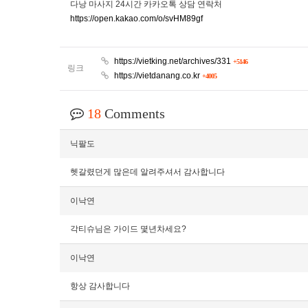
다낭 마사지 24시간 카카오톡 상담 연락처
https://open.kakao.com/o/svHM89gf
https://vietking.net/archives/331
+5146
링크
https://vietdanang.co.kr
+4005
18
Comments
닉팔도
헷갈렸던게 많은데 알려주셔서 감사합니다
이낙연
각티슈님은 가이드 몇년차세요?
이낙연
항상 감사합니다