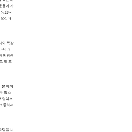
문율이 가
고 있습니
받으신다
지와 똑같
 아니라
큼 팬덤층
트 및 프
기본 베이
두 업소
고 릴렉스
 소통하셔
호텔을 보