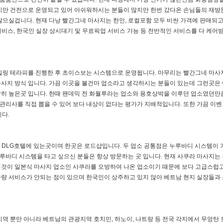
지만 건전으로 운영되고 있어 아쉬워하시는 분들이 많지만 한번 갔다온 손님들의 재방
않으실겁니다. 현재 다낭 빨간그네 마사지는 한인, 로컬포함 모두 비싼 가격에 판매되
서비스, 한국인 실장 상시대기 및 무료픽업 서비스 가능 등 전반적인 서비스를 다 케어
힐링 테라피를 진행한 후 초이스보는 시스템으로 운영됩니다. 마무리는 빨간그네 마사
사지 방식 입니다. 가끔 이곳을 불건마 업소라고 생각하시는 분들이 있는데 그런곳은
히 높은곳 입니다. 한때 팬데믹 전 화월루라는 업소와 용호상박을 이루던 업소였던만
 관리사를 직접 뽑을 수 있어 보다 내상이 없다는 평가가 지배적입니다. 또한 가끔 이벤
다.
은 DLG호텔에 있는곳이며 한곳은 로드샵입니다. 두 업소 공통점은 누루바디 시스템이 
누루바디 시스템을 타고 싶으신 분들은 항상 방문하는 곳 입니다. 현재 사쿠라 마사지는 
럴것이 일본식 마사지 업소인 사쿠라를 모방하여 나온 업소이기 때문에 보다 고급스럽
량 서비스가 안되는 점이 있으며 한국인이 상주하고 있지 않아 베트남 현지 실장들과
역 뿐만 아니라 베트남의 관광지역 호치민, 하노이, 나트랑 등 전국 각지에서 무엉탄 