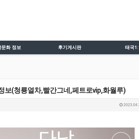
밤문화 정보
후기게시판
태국1
정보(청룡열차,빨간그네,페트로vip,화월루)
2023.04.