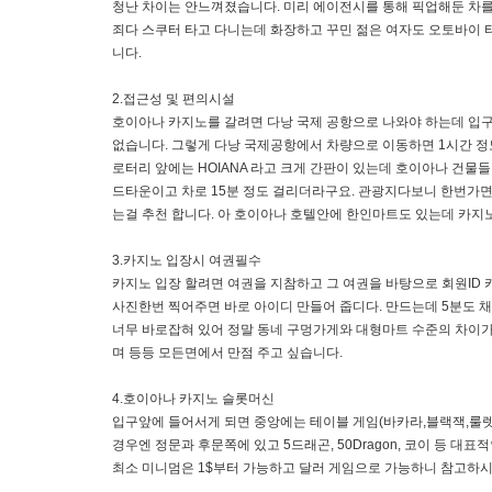
청난 차이는 안느껴졌습니다. 미리 에이전시를 통해 픽업해둔 차를
죄다 스쿠터 타고 다니는데 화장하고 꾸민 젊은 여자도 오토바이 
니다.
2.접근성 및 편의시설
호이아나 카지노를 갈려면 다낭 국제 공항으로 나와야 하는데 입구
없습니다. 그렇게 다낭 국제공항에서 차량으로 이동하면 1시간 정
로터리 앞에는 HOIANA 라고 크게 간판이 있는데 호이아나 건물
드타운이고 차로 15분 정도 걸리더라구요. 관광지다보니 한번가면
는걸 추천 합니다. 아 호이아나 호텔안에 한인마트도 있는데 카지노
3.카지노 입장시 여권필수
카지노 입장 할려면 여권을 지참하고 그 여권을 바탕으로 회원ID
사진한번 찍어주면 바로 아이디 만들어 줍디다. 만드는데 5분도 채
너무 바로잡혀 있어 정말 동네 구멍가게와 대형마트 수준의 차이가
며 등등 모든면에서 만점 주고 싶습니다.
4.호이아나 카지노 슬롯머신
입구앞에 들어서게 되면 중앙에는 테이블 게임(바카라,블랙잭,룰렛,
경우엔 정문과 후문쪽에 있고 5드래곤, 50Dragon, 코이 등 
최소 미니멈은 1$부터 가능하고 달러 게임으로 가능하니 참고하시