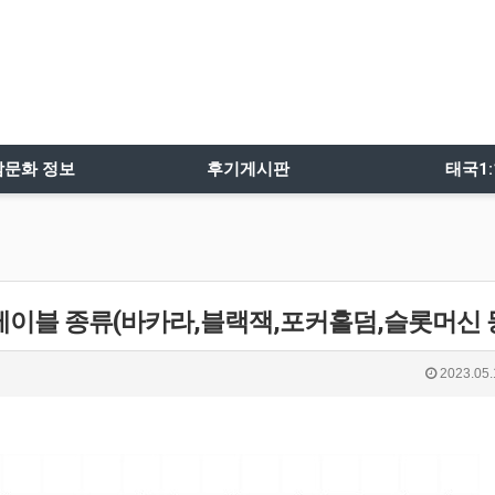
밤문화 정보
후기게시판
태국1
테이블 종류(바카라,블랙잭,포커홀덤,슬롯머신 
2023.05.