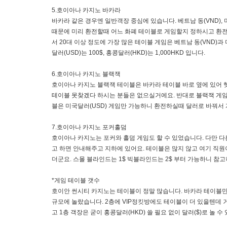
5.호이아나 카지노 바카라
바카라 같은 경우엔 일반객장 중심에 있습니다. 베트남 동(VND), 
때문에 미리 환전할때 어느 화폐 테이블로 게임할지 정하시고 환전
서 20대 이상 정도에 가장 많은 테이블 게임은 베트남 동(VND)과 
달러(USD)는 100$, 홍콩달러(HKD)는 1,000HKD 입니다.
6.호이아나 카지노 블랙잭
호이아나 카지노 블랙잭 테이블은 바카라 테이블 바로 옆에 있어 
테이블 못찾겠다 하시는 분들은 없으실거에요. 반대로 블랙잭 게임
블은 미국달러(USD) 게임만 가능하니 환전하실때 달러로 바꿔서
7.호이아나 카지노 포커홀덤
호이아나 카지노는 포커와 홀덤 게임도 할 수 있었습니다. 다만 다
고 하면 안내해주고 지하에 있어요. 테이블은 많지 않고 여기 직원
더군요. 스몰 블라인드는 1$ 빅블라인드는 2$ 부터 가능하니 참
*게임 테이블 갯수
호이안 썬시티 카지노는 테이블이 정말 많습니다. 바카라 테이블만 
규모에 놀랐습니다. 2층에 VIP정킷방에도 테이블이 더 있을텐데 
고 1층 객장은 굳이 홍콩달러(HKD) 쓸 필요 없이 달러($)로 놀 