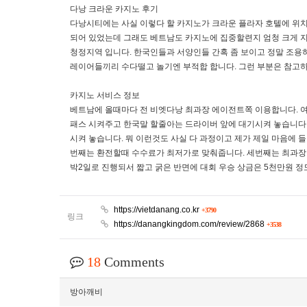
다낭 크라운 카지노 후기
다낭시티에는 사실 이렇다 할 카지노가 크라운 플라자 호텔에 위치
되어 있었는데 그래도 베트남도 카지노에 집중할련지 엄청 크게 지
청정지역 입니다. 한국인들과 서양인들 간혹 좀 보이고 정말 조용
레이어들끼리 수다떨고 놀기엔 부적합 합니다. 그런 부분은 참고하
카지노 서비스 정보
베트남에 올때마다 전 비엣다낭 최과장 에이전트쪽 이용합니다. 여
패스 시켜주고 한국말 할줄아는 드라이버 앞에 대기시켜 놓습니다.
시켜 놓습니다. 뭐 이런것도 사실 다 과정이고 제가 제일 마음에 
번째는 환전할때 수수료가 최저가로 맞춰줍니다. 세번째는 최과장
박2일로 진행되서 짧고 굵은 반면에 대회 우승 상금은 5천만원 정
https://vietdanang.co.kr
+3790
링크
https://danangkingdom.com/review/2868
+3538
18
Comments
방아깨비