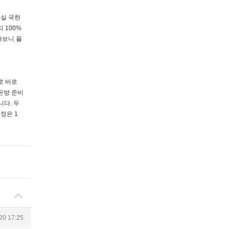
사실 국한
 100%
다보니 플
로 바로
은방 준비
다. 두
정은 1
20 17:25