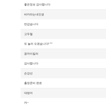
좋은정보 감사합니다
바카라는내인생
반갑습니다
고두철
또 놀러 오겠습니다! ^^
꽁까이킬러
감사합니다
손강선
출정준비 완료
대방어
캬~