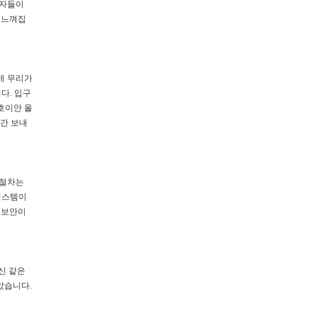
여자들이
 느껴집
게 무리가
다. 입구
호이안 올
시간 보내
 절차는
 시스템이
 보안이
신 같은
았습니다.