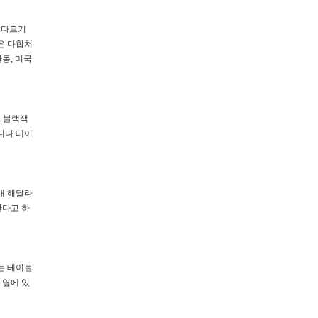
이 다르기
은 다합쳐
만동, 미국
니 블랙잭
니다.테이
내 해달라
한다고 하
는 테이블
 옆에 있