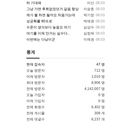
하 기대돼
이산
08.03
그냥 가면 후회없었던거 같음 항상
이승효
08.03
제가 뭘 하면 될까요 처음가는데
박기정
08.03
성공확률 90프로
박재권
08.03
수준이 생각보다 높음요 여기
심상수
08.03
여기를 이제 안거는 실수다...
심정재
08.03
이번에는 다낭이군
이재권
08.03
통계
현재 접속자
47 명
오늘 방문자
712 명
어제 방문자
1,010 명
최대 방문자
8,906 명
전체 방문자
4,142,007 명
오늘 가입자
0 명
어제 가입자
0 명
전체 회원수
6,402 명
전체 게시물
308 개
전체 댓글수
6,237 개