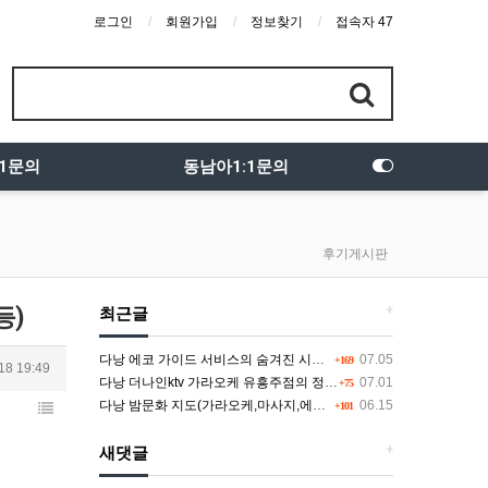
로그인
회원가입
정보찾기
접속자 47
:1문의
동남아1:1문의
후기게시판
등)
+
최근글
다낭 에코 가이드 서비스의 숨겨진 시스템과 다채로운 인력 풀의 진실
07.05
+169
18 19:49
다낭 더나인ktv 가라오케 유흥주점의 정석을 찾고 있다면 여기
07.01
+75
다낭 밤문화 지도(가라오케,마사지,에코걸,토킹바,클럽) 유흥별 가격 및 후기공유
06.15
+101
+
새댓글