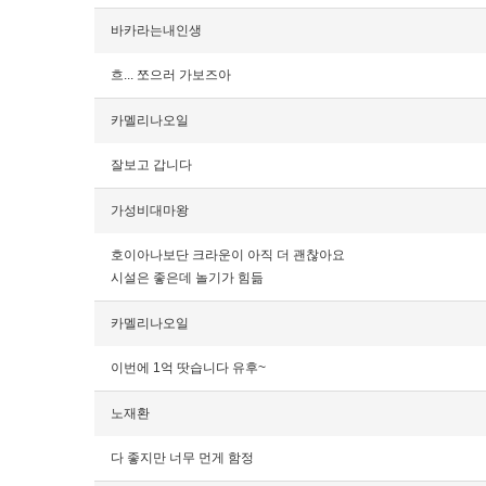
바카라는내인생
흐... 쪼으러 가보즈아
카멜리나오일
잘보고 갑니다
가성비대마왕
호이아나보단 크라운이 아직 더 괜찮아요
시설은 좋은데 놀기가 힘듦
카멜리나오일
이번에 1억 땃습니다 유후~
노재환
다 좋지만 너무 먼게 함정