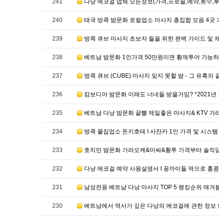
241
다낭 에코걸 업체 모든정보(가격,프로필,예약,횟수,
240
태국 방콕 밤문화 로컬업소 마사지 총집합 모음 4곳
239
방콕 큐브 마사지 초보자 들을 위한 완벽 가이드 및
238
베트남 밤문화 1인가격 50만원이면 황제투어 가능
237
방콕 큐브 (CUBE) 마사지 잊지 못할 밤 - 그 유혹의
236
캄보디아 밤문화 이래도 너네들 받을거임? *2021년
235
베트남 다낭 밤문화 끝빨 제일좋은 마사지& KTV 
234
방콕 물집업소 돈키호테 I 사잔카 1인 가격 및 시스
233
호치민 밤문화 가라오케&마싸&황투 가격부터 솔직
232
다낭 에코걸 예약 사용설명서 I 꽁까이들 역으로 홍콩
231
남성전용 베트남 다낭 마사지 TOP 5 랭킹순위 매
230
베트남에서 역사가 깊은 다낭의 에코걸에 관한 정보 