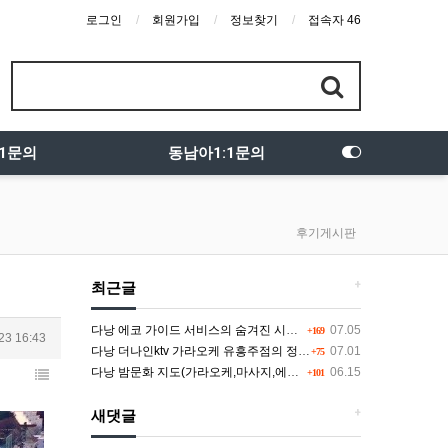
로그인
회원가입
정보찾기
접속자 46
:1문의
동남아1:1문의
후기게시판
+
최근글
다낭 에코 가이드 서비스의 숨겨진 시스템과 다채로운 인력 풀의 진실
07.05
+169
23 16:43
다낭 더나인ktv 가라오케 유흥주점의 정석을 찾고 있다면 여기
07.01
+75
다낭 밤문화 지도(가라오케,마사지,에코걸,토킹바,클럽) 유흥별 가격 및 후기공유
06.15
+101
+
새댓글