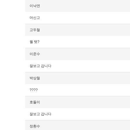
이낙연
머신고
고두철
뭘 텟?
이준수
잘보고 갑니다
박상철
????
호돌이
잘보고 갑니다
정환수