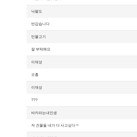
닉팔도
반갑습니다
민물고기
잘 부탁해요
이재성
오홍
이재성
???
바카라는내인생
저 건물들 내가 다 사고싶다ㅋ