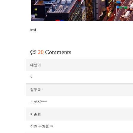
test
20
Comments
대방어
?
정두목
도로시~~~
박준범
이건 몬가요 ㅋ