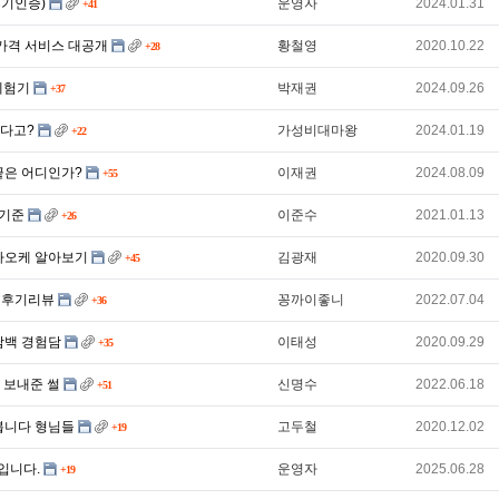
후기인증)
운영자
2024.01.31
+41
 가격 서비스 대공개
황철영
2020.10.22
+28
 체험기
박재권
2024.09.26
+37
하다고?
가성비대마왕
2024.01.19
+22
 끝은 어디인가?
이재권
2024.08.09
+55
 기준
이준수
2021.01.13
+26
가라오케 알아보기
김광재
2020.09.30
+45
템 후기리뷰
꽁까이좋니
2022.07.04
+36
담백 경험담
이태성
2020.09.29
+35
 보내준 썰
신명수
2022.06.18
+51
겨봅니다 형님들
고두철
2020.12.02
+19
입니다.
운영자
2025.06.28
+19