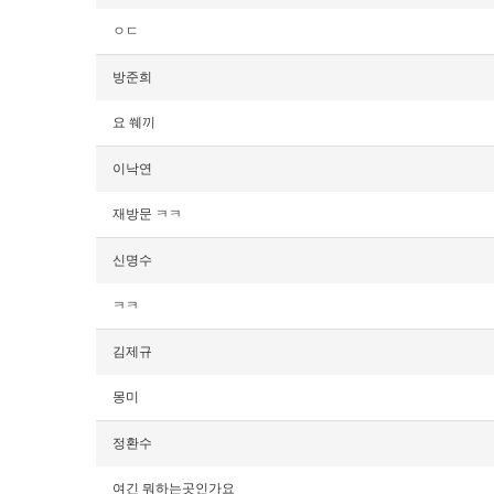
ㅇㄷ
방준희
요 쒜끼
이낙연
재방문 ㅋㅋ
신명수
ㅋㅋ
김제규
몽미
정환수
여긴 뭐하는곳인가요