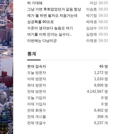
하 기대돼
이산
08.03
그냥 가면 후회없었던거 같음 항상
이승효
08.03
제가 뭘 하면 될까요 처음가는데
박기정
08.03
성공확률 90프로
박재권
08.03
수준이 생각보다 높음요 여기
심상수
08.03
여기를 이제 안거는 실수다...
심정재
08.03
이번에는 다낭이군
이재권
08.03
통계
현재 접속자
46 명
오늘 방문자
1,272 명
어제 방문자
1,010 명
최대 방문자
8,906 명
전체 방문자
4,142,567 명
오늘 가입자
0 명
어제 가입자
0 명
전체 회원수
6,402 명
전체 게시물
308 개
전체 댓글수
6,237 개