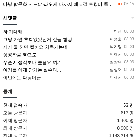
다낭 밤문화 지도(가라오케,마사지,에코걸,토킹바,클럽) 유흥별 가격 및 후기공유
06.15
+101
새댓글
+
하 기대돼
이산
08.03
그냥 가면 후회없었던거 같음 항상
이승효
08.03
제가 뭘 하면 될까요 처음가는데
박기정
08.03
성공확률 90프로
박재권
08.03
수준이 생각보다 높음요 여기
심상수
08.03
여기를 이제 안거는 실수다...
심정재
08.03
이번에는 다낭이군
이재권
08.03
통계
현재 접속자
53 명
오늘 방문자
613 명
어제 방문자
1,406 명
최대 방문자
8,906 명
전체 방문자
4,143,314 명