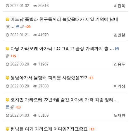
2022.01.02
80516
이진욱
베트남 풀빌라 친구들끼리 놀았을때가 제일 기억에 남네
요…
+20
2022.01.21
41970
김민철
다낭 가라오케 아가씨 T.C 그리고 술상 가격까지 총 …
+15
2022.03.20
71987
김용두
동남아가서 물담배 피워본 사람있음???
+13
2022.03.29
27660
이기상
호치민 가라오케 22년4월 술값,아가씨 가격 최종 정리…
+13
2022.04.03
53169
노재환
형님들 여기 가라오케 어디임? 좌표좀요
+13