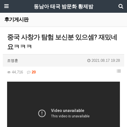
동남아 태국 밤문화 황제밤
후기게시판
중국 사창가 탐험 보신분 있으셈? 재밌네
요ㅋㅋㅋ
조영훈
2021.08.17 19:28
44,716
20