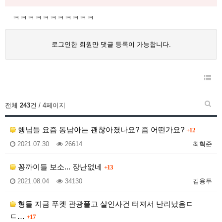
ㅋㅋㅋㅋㅋㅋㅋㅋㅋㅋㅋ
로그인한 회원만 댓글 등록이 가능합니다.
전체
243
건 / 4페이지
행님들 요즘 동남아는 괜찮아졌나요? 좀 어떤가요?
+12
2021.07.30
26614
최혁준
꽁까이들 보소... 장난없네
+13
2021.08.04
34130
김용두
형들 지금 푸켓 관광풀고 살인사건 터져서 난리났음ㄷ
ㄷ…
+17