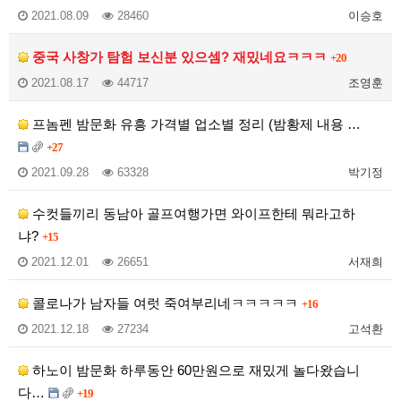
2021.08.09
28460
이승호
중국 사창가 탐험 보신분 있으셈? 재밌네요ㅋㅋㅋ
+20
2021.08.17
44717
조영훈
프놈펜 밤문화 유흥 가격별 업소별 정리 (밤황제 내용 …
+27
2021.09.28
63328
박기정
수컷들끼리 동남아 골프여행가면 와이프한테 뭐라고하
냐?
+15
2021.12.01
26651
서재희
콜로나가 남자들 여럿 죽여부리네ㅋㅋㅋㅋㅋ
+16
2021.12.18
27234
고석환
하노이 밤문화 하루동안 60만원으로 재밌게 놀다왔습니
다…
+19