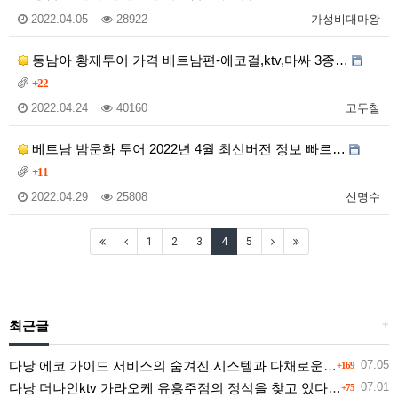
2022.04.05
28922
가성비대마왕
동남아 황제투어 가격 베트남편-에코걸,ktv,마싸 3종…
+22
2022.04.24
40160
고두철
베트남 밤문화 투어 2022년 4월 최신버전 정보 빠르…
+11
2022.04.29
25808
신명수
1
2
3
4
5
최근글
+
다낭 에코 가이드 서비스의 숨겨진 시스템과 다채로운 인력 풀의 진실
07.05
+169
다낭 더나인ktv 가라오케 유흥주점의 정석을 찾고 있다면 여기
07.01
+75