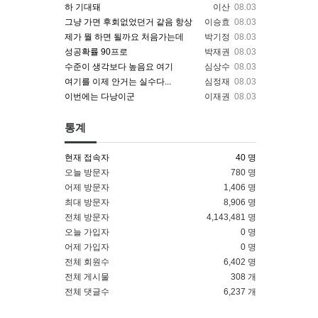
하 기대돼
이산
08.03
그냥 가면 후회없었던거 같음 항상
이승효
08.03
제가 뭘 하면 될까요 처음가는데
박기정
08.03
성공확률 90프로
박재권
08.03
수준이 생각보다 높음요 여기
심상수
08.03
여기를 이제 안거는 실수다...
심정재
08.03
이번에는 다낭이군
이재권
08.03
통계
현재 접속자
40 명
오늘 방문자
780 명
어제 방문자
1,406 명
최대 방문자
8,906 명
전체 방문자
4,143,481 명
오늘 가입자
0 명
어제 가입자
0 명
전체 회원수
6,402 명
전체 게시물
308 개
전체 댓글수
6,237 개