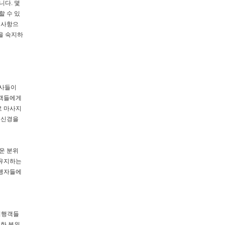
니다. 몇
할 수 있
 사항으
을 숙지하
지사들이
고객들에게
로 마사지
 신경을
운 분위
 유지하는
여행자들에
 여행객들
듯한 분위