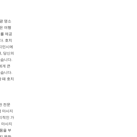
광 명소
은 여행
스를 제공
다. 호치
호치민시에
, 당신의
었습니다.
에게 큰
좋습니다.
 때 호치
한 전문
붐 마사지
리적인 가
붐 마사지
몸을 부
지 문화