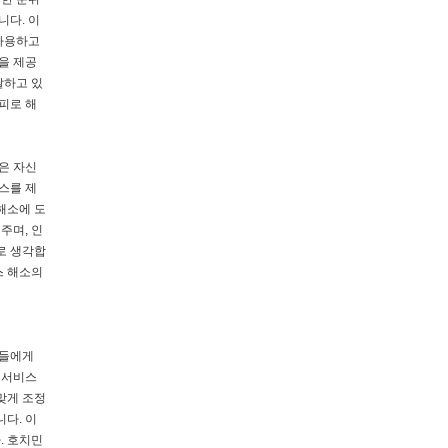
니다. 이
 사용하고
을 제공
달하고 있
피로 해
은 자신
비스를 제
해소에 도
주며, 인
로 생각합
스 해소의
객들에게
 서비스
맞게 조정
다. 이
. 호치민