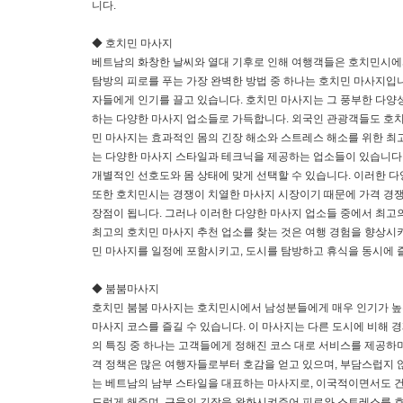
니다.
◆ 호치민 마사지
베트남의 화창한 날씨와 열대 기후로 인해 여행객들은 호치민시에서
탐방의 피로를 푸는 가장 완벽한 방법 중 하나는 호치민 마사지입니
자들에게 인기를 끌고 있습니다. 호치민 마사지는 그 풍부한 다양
하는 다양한 마사지 업소들로 가득합니다. 외국인 관광객들도 호치
민 마사지는 효과적인 몸의 긴장 해소와 스트레스 해소를 위한 최
는 다양한 마사지 스타일과 테크닉을 제공하는 업소들이 있습니다. 스
개별적인 선호도와 몸 상태에 맞게 선택할 수 있습니다. 이러한 
또한 호치민시는 경쟁이 치열한 마사지 시장이기 때문에 가격 경쟁
장점이 됩니다. 그러나 이러한 다양한 마사지 업소들 중에서 최고
최고의 호치민 마사지 추천 업소를 찾는 것은 여행 경험을 향상시키
민 마사지를 일정에 포함시키고, 도시를 탐방하고 휴식을 동시에 
◆ 붐붐마사지
호치민 붐붐 마사지는 호치민시에서 남성분들에게 매우 인기가 높은
마사지 코스를 즐길 수 있습니다. 이 마사지는 다른 도시에 비해
의 특징 중 하나는 고객들에게 정해진 코스 대로 서비스를 제공하며
격 정책은 많은 여행자들로부터 호감을 얻고 있으며, 부담스럽지 
는 베트남의 남부 스타일을 대표하는 마사지로, 이국적이면서도 건
드럽게 해주며, 근육의 긴장을 완화시켜주어 피로와 스트레스를 효