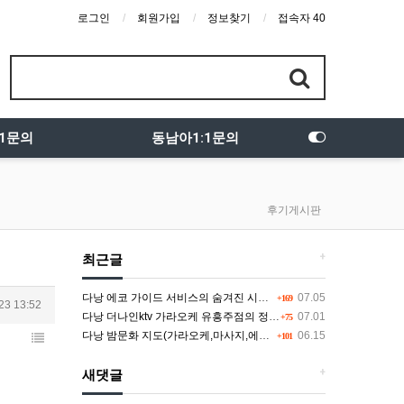
로그인
회원가입
정보찾기
접속자 40
:1문의
동남아1:1문의
후기게시판
+
최근글
다낭 에코 가이드 서비스의 숨겨진 시스템과 다채로운 인력 풀의 진실
07.05
+169
23 13:52
다낭 더나인ktv 가라오케 유흥주점의 정석을 찾고 있다면 여기
07.01
+75
다낭 밤문화 지도(가라오케,마사지,에코걸,토킹바,클럽) 유흥별 가격 및 후기공유
06.15
+101
+
새댓글