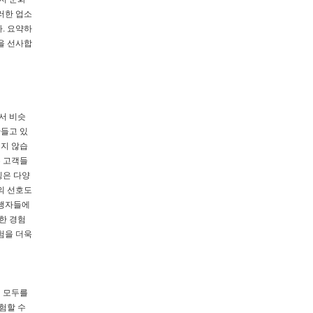
러한 업소
. 요약하
을 선사합
서 비슷
만들고 있
지지 않습
은 고객들
징은 다양
의 선호도
여행자들에
한 경험
험을 더욱
인 모두를
험할 수