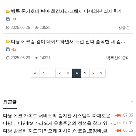
방콕 돈키호테 변마 최강자라고해서 다녀와본 실제후기
+11
2025.06.25
13529
김승준
다낭 에코랑 같이 데이트하면서 느낀 진짜 솔직한 내 감…
+13
2025.06.23
14321
백두산아줌마
1
2
3
4
5
최근글
+
다낭 에코 가이드 서비스의 숨겨진 시스템과 다채로운 인력 풀의 진실
07.05
+169
다낭 더나인ktv 가라오케 유흥주점의 정석을 찾고 있다면 여기
07.01
+75
다낭 밤문화 지도(가라오케,마사지,에코걸,토킹바,클럽) 유흥별 가격 및 후기공유
06.15
+101