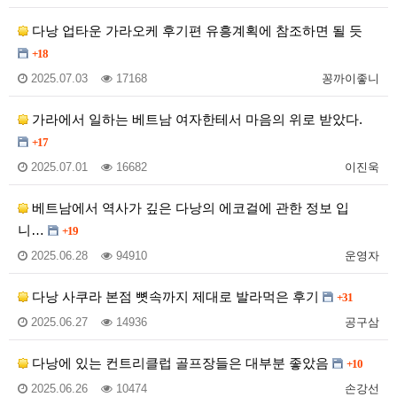
다낭 업타운 가라오케 후기편 유흥계획에 참조하면 될 듯
+18
2025.07.03
17168
꽁까이좋니
가라에서 일하는 베트남 여자한테서 마음의 위로 받았다.
+17
2025.07.01
16682
이진욱
베트남에서 역사가 깊은 다낭의 에코걸에 관한 정보 입
니…
+19
2025.06.28
94910
운영자
다낭 사쿠라 본점 뼛속까지 제대로 발라먹은 후기
+31
2025.06.27
14936
공구삼
다낭에 있는 컨트리클럽 골프장들은 대부분 좋았음
+10
2025.06.26
10474
손강선