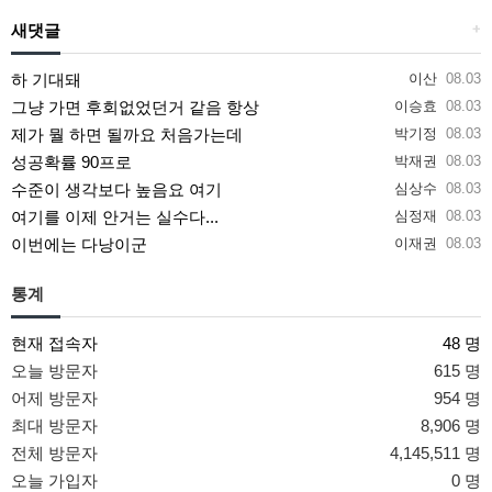
새댓글
+
하 기대돼
이산
08.03
그냥 가면 후회없었던거 같음 항상
이승효
08.03
제가 뭘 하면 될까요 처음가는데
박기정
08.03
성공확률 90프로
박재권
08.03
수준이 생각보다 높음요 여기
심상수
08.03
여기를 이제 안거는 실수다...
심정재
08.03
이번에는 다낭이군
이재권
08.03
통계
현재 접속자
48 명
오늘 방문자
615 명
어제 방문자
954 명
최대 방문자
8,906 명
전체 방문자
4,145,511 명
오늘 가입자
0 명