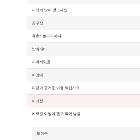
새해복 많이 받으세요
공구삼
유후~ 놀러가야지
방아깨비
대박재밌음
이영대
다같이 즐거운 여행 되십시요
이태성
에코걸 여행이 젤 기억에 남음
도정준