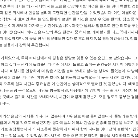
이안 후에에서는 해가 서서히 지는 모습을 감상하며 밤 야경을 즐기는 것이 특별한 경험
강과 같은 위치에서 연등을 날리며 로맨틱한 순간을 만들 수 있었습니다. 이런 아름다운
생각합니다. 호이안 후에는 연인들에게 로맨틱한 시간을 보낼 수 있는 완벽한 장소 중
 때는 이미 새벽이 다가오는 시간이었습니다. 따뜻한 날씨와 일정으로 인한 피로를 푸는
는 것이었습니다. 바나산은 다낭의 주요 관광지 중 하나로, 케이블카를 타고 꼭대기까
할지 망설였지만, 이 곳을 한 번 방문해보면 절대로 후회하지 않을 경험이었습니다. 정말
하는 분들에게 강력히 추천합니다.
기회였으며, 특히 바나산에서의 경험은 정말로 잊을 수 없는 순간으로 남았습니다. 그
유하고 싶다는 생각이 들었습니다. 다낭에서의 놀랍고 즐거운 순간들은 시간이 어떻게
니다. 비행기를 연장하여 더 많은 시간을 놀며 보내고 싶다는 생각이 들었는데, 다낭
게 되었습니다. 다낭 여행 중 호이안을 방문하고 돌아오는 데 늦은 시간이었지만, 
낭의 오후와 일과 시간의 중요성은 이 순간에는 상대적으로 떨어진 것 같았습니다. 에코
음에는 관광 목적으로만 다낭을 방문했지만, 다낭에서의 경험이 너무 좋아서 예상치 못
던 곳에서 즐기며 시간을 보내다보니, 시간이 어떻게 흘렀는지 모를 정도로 풍부한 경
습니다.
 예의상 손님의 지시를 기다리지 않는다며 샤워실로 따로 들어갔습니다. 풀빌라는 방과
는 함께 샤워할 것으로 예상했지만, 꽁까이들의 예의와 관습을 존중해 불편함을 느끼지
보내기로 결정했습니다. 의사소통이 원활하게 이뤄져 함께 다니는 것이 전혀 불편하지 않았
는 것을 느낄 수 있었습니다. 시간이 조금 흐른 후 본격적인 활동을 시작하려고 했을 