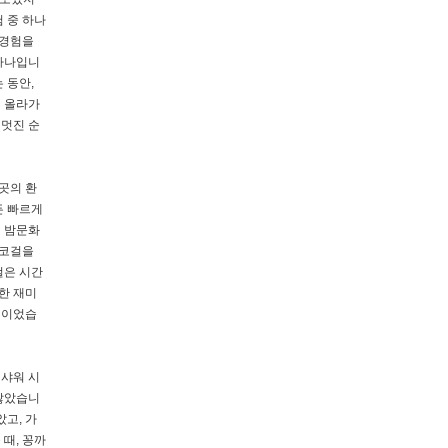
 중 하나
 경험을
 하나입니
 동안,
지 올라가
 멋진 순
곳의 환
든 빠르게
의 밤문화
에코걸을
걸은 시간
한 재미
험이었습
 샤워 시
 않았습니
고, 가
때, 꽁까