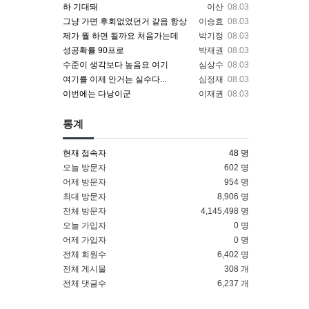
하 기대돼
이산
08.03
그냥 가면 후회없었던거 같음 항상
이승효
08.03
제가 뭘 하면 될까요 처음가는데
박기정
08.03
성공확률 90프로
박재권
08.03
수준이 생각보다 높음요 여기
심상수
08.03
여기를 이제 안거는 실수다...
심정재
08.03
이번에는 다낭이군
이재권
08.03
통계
현재 접속자
48 명
오늘 방문자
602 명
어제 방문자
954 명
최대 방문자
8,906 명
전체 방문자
4,145,498 명
오늘 가입자
0 명
어제 가입자
0 명
전체 회원수
6,402 명
전체 게시물
308 개
전체 댓글수
6,237 개