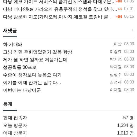
다낭 에코 가이드 서비스의 숨겨진 시스템과 다채로운 인력 풀의 진실
07.05
+169
다낭 더나인ktv 가라오케 유흥주점의 정석을 찾고 있다면 여기
07.01
+75
다낭 밤문화 지도(가라오케,마사지,에코걸,토킹바,클럽) 유흥별 가격 및 후기공유
06.15
+101
새댓글
+
하 기대돼
이산
08.03
그냥 가면 후회없었던거 같음 항상
이승효
08.03
제가 뭘 하면 될까요 처음가는데
박기정
08.03
성공확률 90프로
박재권
08.03
수준이 생각보다 높음요 여기
심상수
08.03
여기를 이제 안거는 실수다...
심정재
08.03
이번에는 다낭이군
이재권
08.03
통계
현재 접속자
57 명
오늘 방문자
1,394 명
어제 방문자
1,010 명