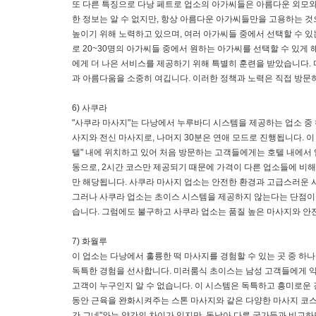
또 다른 특징으로 다낭 페트로 업소의 아가씨들은 아름다운 외모와
한 정보는 알 수 없지만, 항상 아름다운 아가씨들만을 고용하는 것
높이기 위해 노력하고 있으며, 여러 아가씨들 중에서 선택할 수 있
로 20~30명의 아가씨들 중에서 원하는 아가씨를 선택할 수 있게 
에게 더 나은 서비스를 제공하기 위해 특별히 훈련을 받았습니다.
과 아름다움을 소중히 여깁니다. 이러한 정책과 노력은 직접 방문하
6) 사쿠라
"사쿠라 마사지"는 다낭에서 누루바디 시스템을 제공하는 업소 중 
사지와 전신 마사지로, 나머지 30분은 연애 모드로 진행됩니다. 
텔" 내에 위치하고 있어 처음 방문하는 고객들에게는 호텔 내에서 업
동으로, 2시간 코스만 제공되기 때문에 가격이 다른 업소들에 비해
만 해당됩니다. 사쿠라 마사지 업소는 안전한 환경과 고급스러운 
그러나 사쿠라 업소는 초이스 시스템을 제공하지 않는다는 단점이 
습니다. 그럼에도 불구하고 사쿠라 업소는 품질 높은 마사지와 안
7) 화월루
이 업소는 다낭에서 훌륭한 떡 마사지를 경험할 수 있는 곳 중 
독특한 경험을 선사합니다. 미러룸식 초이스는 남성 고객들에게 익
고객이 누구인지 알 수 없습니다. 이 시스템은 독특하고 흥미로운 
동안 근육을 완화시켜주는 스톤 마사지와 같은 다양한 마사지 코스를
간 그네"와는 약간의 차이가 있지만, 동남아 다른 국가들과 비교