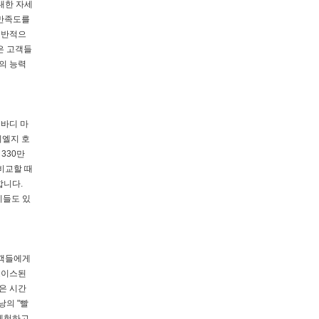
대한 자세
 만족도를
일반적으
은 고객들
의 능력
루바디 마
디엘지 호
330만
비교할 때
합니다.
이들도 있
고객들에게
초이스된
은 시간
낭의 "빨
 체험하고