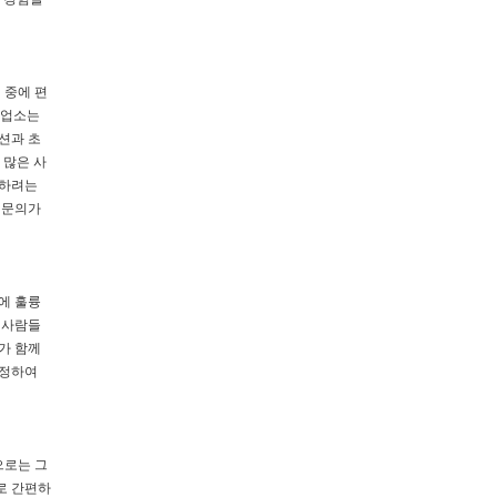
 중에 편
 업소는
션과 초
 많은 사
지하려는
 문의가
에 훌륭
 사람들
가 함께
조정하여
으로는 그
로 간편하