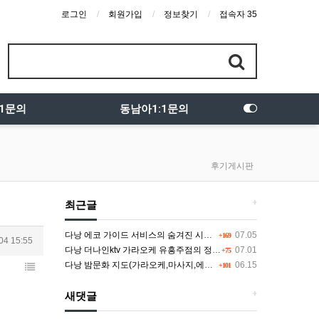
로그인
회원가입
정보찾기
접속자 35
:1문의
동남아1:1문의
후기게시판
+
최근글
다낭 에코 가이드 서비스의 숨겨진 시스템과 다채로운 인력 풀의 진실
07.05
+169
04 15:55
다낭 더나인ktv 가라오케 유흥주점의 정석을 찾고 있다면 여기
07.01
+75
다낭 밤문화 지도(가라오케,마사지,에코걸,토킹바,클럽) 유흥별 가격 및 후기공유
06.15
+101
+
새댓글