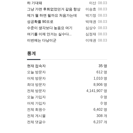
하 기대돼
이산
08.03
그냥 가면 후회없었던거 같음 항상
이승효
08.03
제가 뭘 하면 될까요 처음가는데
박기정
08.03
성공확률 90프로
박재권
08.03
수준이 생각보다 높음요 여기
심상수
08.03
여기를 이제 안거는 실수다...
심정재
08.03
이번에는 다낭이군
이재권
08.03
통계
현재 접속자
35 명
오늘 방문자
612 명
어제 방문자
1,010 명
최대 방문자
8,906 명
전체 방문자
4,141,907 명
오늘 가입자
0 명
어제 가입자
0 명
전체 회원수
6,402 명
전체 게시물
308 개
전체 댓글수
6,237 개