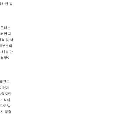
용하면 붐
방문하는
이러한 과
격 및 서
 대부분의
려해볼 만
 경향이
화해왔으
동이었지
가능했지만
. 리셉
으로 방
사지 경험