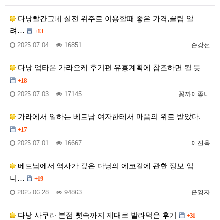
다낭빨간그네 실전 위주로 이용할때 좋은 가격,꿀팁 알
려…
+13
2025.07.04
16851
손강선
다낭 업타운 가라오케 후기편 유흥계획에 참조하면 될 듯
+18
2025.07.03
17145
꽁까이좋니
가라에서 일하는 베트남 여자한테서 마음의 위로 받았다.
+17
2025.07.01
16667
이진욱
베트남에서 역사가 깊은 다낭의 에코걸에 관한 정보 입
니…
+19
2025.06.28
94863
운영자
다낭 사쿠라 본점 뼛속까지 제대로 발라먹은 후기
+31