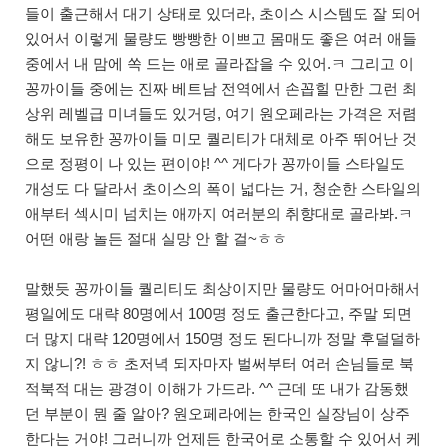
들이 출근해서 대기 상태로 있더라, 초이스 시스템도 잘 되어
있어서 이렇게 물량도 빵빵한 이쁘고 몸매도 좋은 여러 애들
중에서 내 맘에 쏙 드는 애로 골라잡을 수 있어.ㅋ 그리고 이
꽁까이들 중에는 진짜 베트남 전역에서 손꼽힐 만한 그런 최
상위 레벨급 미녀들도 있거덩, 여기 원오페라는 가격은 저렴
해도 보유한 꽁까이들 미모 퀄리티가 대체로 아주 뛰어난 것
으로 정평이 나 있는 편이야! ^^ 게다가 꽁까이들 스타일도
개성도 다 달라서 초이스의 폭이 넓다는 거, 청순한 스타일의
애부터 섹시미 넘치는 애까지 여러분의 취향대로 골라봐.ㅋ
어떤 애랑 놀든 절대 실망 안 할 걸~ㅎㅎ
말했듯 꽁까이들 퀄리티도 최상이지만 물량도 어마어마해서
평일에도 대략 80명에서 100명 정도 출근한다고, 주말 되면
더 많지 대략 120명에서 150명 정도 된다니까 정말 후덜덜하
지 않니?! ㅎㅎ 초저녁 되자마자 벌써부터 여러 손님들로 북
적북적 대는 광경이 이해가 가드라. ^^ 근데 또 내가 감동했
던 부분이 뭔 줄 알아? 원오페라에는 한국인 실장님이 상주
한다는 거야! 그러니까 언제든 한국어로 소통할 수 있어서 케