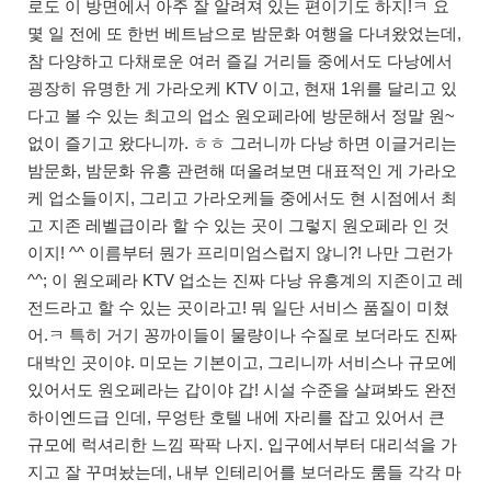
로도 이 방면에서 아주 잘 알려져 있는 편이기도 하지!ㅋ 요
몇 일 전에 또 한번 베트남으로 밤문화 여행을 다녀왔었는데,
참 다양하고 다채로운 여러 즐길 거리들 중에서도 다낭에서
굉장히 유명한 게 가라오케 KTV 이고, 현재 1위를 달리고 있
다고 볼 수 있는 최고의 업소 원오페라에 방문해서 정말 원~
없이 즐기고 왔다니까. ㅎㅎ 그러니까 다낭 하면 이글거리는
밤문화, 밤문화 유흥 관련해 떠올려보면 대표적인 게 가라오
케 업소들이지, 그리고 가라오케들 중에서도 현 시점에서 최
고 지존 레벨급이라 할 수 있는 곳이 그렇지 원오페라 인 것
이지! ^^ 이름부터 뭔가 프리미엄스럽지 않니?! 나만 그런가
^^; 이 원오페라 KTV 업소는 진짜 다낭 유흥계의 지존이고 레
전드라고 할 수 있는 곳이라고! 뭐 일단 서비스 품질이 미쳤
어.ㅋ 특히 거기 꽁까이들이 물량이나 수질로 보더라도 진짜
대박인 곳이야. 미모는 기본이고, 그리니까 서비스나 규모에
있어서도 원오페라는 갑이야 갑! 시설 수준을 살펴봐도 완전
하이엔드급 인데, 무엉탄 호텔 내에 자리를 잡고 있어서 큰
규모에 럭셔리한 느낌 팍팍 나지. 입구에서부터 대리석을 가
지고 잘 꾸며놨는데, 내부 인테리어를 보더라도 룸들 각각 마