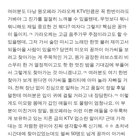
여러분도 다낭 원오페라 가라오케 KTV만큼은 꼭 한번이라도
가봐야 그 진가를 절절히 느껴볼 수 있을텐데, 무엇보다 뭐니
뭐니해도 제일 중요한 건 뭐다? 여자다 그렇지! 핵심은 꽁까
이 들이지.ㅋ 가라오케는 고급 음주가무 주점이라고도 할 수
있을텐데, 그저 가서 술만 마시고 노래만 한껏 불러 재끼고서
되돌아올 사람이 있을까? 당연히 미모의 꽁까이 아가씨들 보
려고 찾아가는 게 주목적인 거고, 뭔가 굉장한 러브스토리 비
스무리 한 거 열정적이고도 핫 한 멋진 밤을 기대감에 부풀어
서 그렇게도 찾아가는 것 아니겠냐고.ㅋ 여러분도 여기 한번
찾아가 보게 된다면 아가씨들 퀄리티에 아마 놀라 자빠질 거
야, 전혀 장난 없이 진심으로 말하는 거고 품질이 정말 후덜
덜한데 여러분은 입이 귀에 걸릴 거라고 내 장담한다.ㅋ 이렇
게도 미모랑 몸매가 갑인 애들이 또 물량이 엄청나요, 이 부
분이 미친거야 정말, 원오페라는 이런 이쁜 애들을 수두룩하
게 보유하고 있는 지존 급의 KTV 업소란 말이지! 근데 가격
대는 또 저렴한 편이야 진짜 생각할수록 신기해. ㅎㅎ 초저녁
시간대에 찾아갔었는데도 벌써 50명도 넘게 꽁까이 아가씨