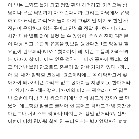
어 받는 느낌도 들게 되고 정말 편안 하더라고, 카카오톡 상
담이나 무료 픽업까지 다 해준다니까. 그리고 다낭에서 유명
하고 대표적인 가라오케들이 대게 그렇지만 여기도 한인 사
장님이 운영하고 있는 곳이고 인심을 정말 후~하시더라고,
시간 제한 별로 없이 실컷 놀 수 있었어. ㅎㅎㅎ 진짜 여러분
이 다낭 최고 수준의 유흥을 맛보길 원한다면 1도 망설일 필
요없이 원오페라 KTV로 찾아가야 해! 이런 고품격 가라오케
는 아마 세상 어디에도 없을 걸?!ㅋ 그니까 꽁까이 퀄리티와
그 엄청난 물량 만으로도 충분히 갈 만한 가치가 있다니까…
아 참, 내가 깜빡할 뻔했네. 원오페라에는 꼭 예약하고서 찾
아가야 돼. 아니면 자리도 없고 꽁까이들 지명도 못 한다더라
고, 인기가 원~췌~ 많으니까 예약 미리는 필수라고! ^^ 암튼
난 요번에 다낭 가서 원오페라에서 인생 최고의 꽁까이를 만
났어. 예쁘장한 얼굴도 글래머 한 몸매도 착하고 개념 충만한
마인드나 서비스도 뭐 하나 빠지는 게 정말 없더라고, 진짜
이번에 마치 천사랑 함께 한 불타오르는 밤이었달까?! ㅎㅎ