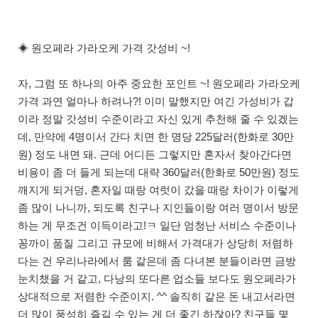
◈ 원오페라 가라오케 가격 갓성비 ~!
자, 그럼 또 하나의 아주 중요한 포인트 ~! 원오페라 가라오케
가격 과연 얼마나 하려나?! 이미 말했지만 여긴 가성비가 갑
이라 정말 갓성비 수준이라고 자신 있게 추천해 줄 수 있겠는
데, 만약에 4명이서 간다 치면 한 명당 225달러(한화로 30만
원) 정도 내면 돼. 근데 어디든 그렇지만 혼자서 찾아간다면
비용이 좀 더 들게 되는데 대략 360달러(한화로 50만원) 정도
깨지게 되거덩, 혼자일 때랑 여럿이 갔을 때랑 차이가 이렇게
좀 많이 나니까, 되도록 친구나 지인들이랑 여러 명이서 방문
하는 게 무조건 이득이라고!ㅋ 일단 엄청난 서비스 수준이나
꽁까이 품질 그리고 규모에 비해서 가격대가 상당히 저렴하
다는 건 우리나라에서 룸 같은데 좀 다녀본 분들이라면 금방
눈치챘을 거 같고, 다낭의 또다른 업소들 보다도 원오페라가
상대적으로 저렴한 수준이지. ^^ 솔직히 같은 돈 내고서라면
더 많이 풍성히 즐길 수 있는 게 더 좋긴 하잖아? 친구들 몇