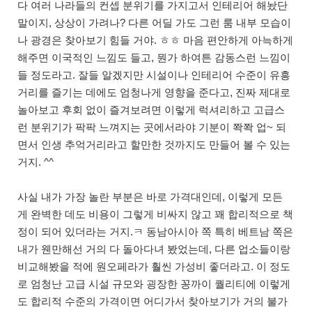
다 여러 나라들의 컨셉 분위기를 가지고서 인테리어 해놨단
말이지, 상상이 가려나? 다른 어딜 가도 그런 룸 내부 모습이
나 광경은 찾아보기 힘들 거야. ㅎㅎ 마음 편안하게 아늑하게
해주면 이국적인 느낌도 들고, 뭔가 하여튼 감동스런 느낌이
들 정도라고. 잘들 알겠지만 시설이나 인테리어 수준이 유흥
거리를 즐기는 데에도 엄청나게 영향을 준다고, 진짜 제대로
놀아보고 후회 없이 즐겨보려면 이렇게 럭셔리하고 고급스
런 분위기가 팍팍 느껴지는 곳에서라야 기분이 쫙쫙 업~ 되
면서 인생 추억거리라고 할만한 것까지도 만들어 볼 수 있는
거지. ^^
사실 내가 가장 놀란 부분은 바로 가격대인데, 이렇게 모든
게 완벽한 데도 비용이 그렇게 비싸지 않고 꽤 합리적으로 책
정이 되어 있더라는 거지.ㅋ 동남아시아 쪽 특히 베트남 쪽은
내가 웬만해선 거의 다 돌아다녀 봤었는데, 다른 업소들이랑
비교해봤을 적에 원오페라가 훨씬 가성비 좋더라고. 이 정도
로 엄청난 고급 시설 규모와 굉장한 꽁까이 퀄리티에 이렇게
도 합리적 수준의 가격이면 어디가서 찾아보기가 거의 불가