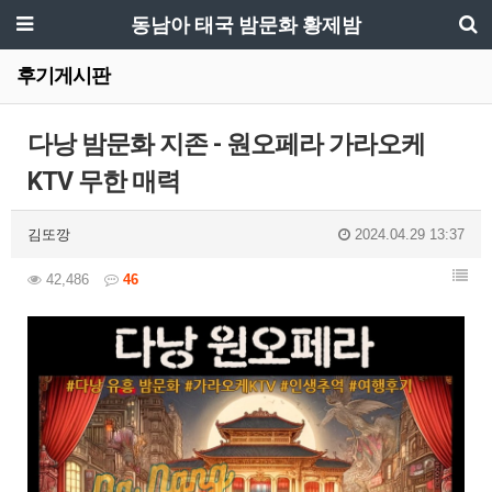
동남아 태국 밤문화 황제밤
후기게시판
다낭 밤문화 지존 - 원오페라 가라오케
KTV 무한 매력
김또깡
2024.04.29 13:37
42,486
46