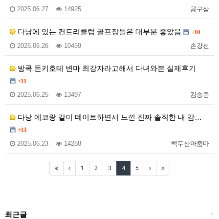
2025.06.27
14925
공구삼
다낭에 있는 컨트리클럽 골프장들은 대부분 좋았음
+10
2025.06.26
10459
손강선
방콕 돈키호테 변마 최강자라고해서 다녀와본 실제후기
+11
2025.06.25
13497
김승준
다낭 에코랑 같이 데이트하면서 느낀 진짜 솔직한 내 감…
+13
2025.06.23
14288
백두산아줌마
1
2
3
4
5
최근글
+