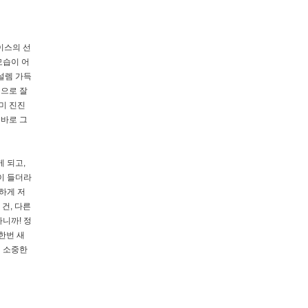
이스의 선
모습이 어
설렘 가득
적으로 잘
미 진진
 바로 그
게 되고,
이 들더라
벽하게 저
건, 다른
니까! 정
한번 새
린 소중한