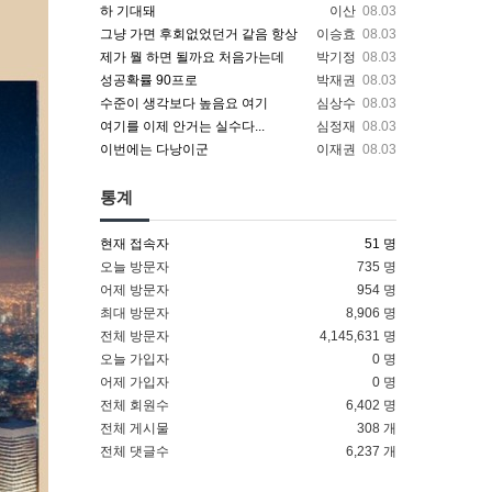
하 기대돼
이산
08.03
그냥 가면 후회없었던거 같음 항상
이승효
08.03
제가 뭘 하면 될까요 처음가는데
박기정
08.03
성공확률 90프로
박재권
08.03
수준이 생각보다 높음요 여기
심상수
08.03
여기를 이제 안거는 실수다...
심정재
08.03
이번에는 다낭이군
이재권
08.03
통계
현재 접속자
51 명
오늘 방문자
735 명
어제 방문자
954 명
최대 방문자
8,906 명
전체 방문자
4,145,631 명
오늘 가입자
0 명
어제 가입자
0 명
전체 회원수
6,402 명
전체 게시물
308 개
전체 댓글수
6,237 개