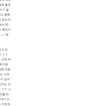
음에 들었
.ㅎ 솔
답고 행복
 정도야.
서 20
는 찾아가
 → ‘방
하고 있
. ㅎㅎ
 근데 여
분위기에
양한 직종
서는 고객
룸이 있어
있다는 건
 ㅋㅋ 그
간을 만
 내가 선
는 미모와