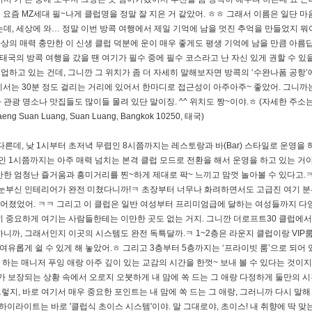
요즘 MZ세대 필~나게 클럽명을 정말 잘 지은 거 같았어. ㅎㅎ 그래서 이름은 일단 마
데, 세상에 와… 정말 이번 방콕 여행에서 제일 기억에 남을 멋진 추억을 만들었지 뭐야
환상의 매력 충만한 이 신생 클럽 덕분에 운이 매우 좋게도 평생 기억에 남을 만큼 아름
태국의 방콕 여행을 갔을 땐 여기가 필수 중에 필수 코스라고 난 자신 있게 권할 수 있을
영업하고 있는 건데, 그니깐 그 위치가 좀 더 자세히 말해보자면 방콕의 ‘수완나폼 공항’에
’에서는 30분 정도 걸리는 거리에 있어서 한마디로 접근성이 아주아주~ 좋았어. 그니까
 관광 명소나 맛집들도 많이들 몰려 있단 말이징. ^^ 위치도 짱~이야.ㅎ (자세한 주소는
g Suan Luang, Suan Luang, Bangkok 10250, 태국)
른데, 낮 1시부터 초저녁 무렵인 8시쯤까지는 레스토랑과 바(Bar) 스타일로 운영을 
렵인 1시쯤까지는 아주 매력 넘치는 본격 클럽 모드로 전환을 해서 운영을 하고 있는 거야
한 엄청난 즐거움과 흥미거리를 찐~하게 제대로 팍~ 느끼고 맘껏 놀아볼 수 있다고.ㅋ
 눈부신 인테리어가 완전 미쳤다니까!ㅋ 초장부터 너무나 화려하면서도 고급진 여기 
벌어졌었어. ㅋㅋ 그리고 이 클럽은 일반 여성부터 프리미엄급에 달하는 여성들까지 다
히 중요하게 여기는 사람들한테는 이만한 곳도 없는 거지. 그니깐 더로프트30 클럽에
니까, 그래서인지 이곳의 시스템도 완전 독특달까.ㅋ 1~2층은 라운지 클럽이랑 VIP
여유롭게 쉴 수 있게 해 놓았어.ㅎ 그리고 3층부터 5층까지는 ‘프라이빗 룸’으로 되어 
하는 매니저 푸잉 애랑 아주 깊이 있는 교감의 시간을 한껏~ 보내 볼 수 있다는 것이지.
보장되는 상황 속에서 오로지 오붓하게 내 맘에 쏙 드는 그 애랑 다정하게 둘만의 시
그렇지, 바로 여기서 매우 중요한 포인트는 내 맘에 쏙 드는 그 애랑, 그러니까 다시 말해
하이라이트는 바로 '클럽식 초이스 시스템'이야. 말 그대로야, 초이스! 내 취향에 딱 맞