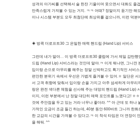
성격의 아가씨를 선택해서 술 한잔 기울이며 웃으면서 대화도 즐겁
만족스럽게 가져볼 수 있는 거지. ㅋㅋ 어때? 정말이지 듣기만 해도
이나 시스템 부분도 모두 최첨단에 최상위를 걸으니까, 이런 덕분에
◈ 방콕 더로프트30 그 은밀한 매력 핸드립 (Hand Lip) 서비스
그런데 내가 말야… 이 방콕 더로프트30 클럽에 가서 제일 감탄했던
드립 (Hand Lip) 서비스라는 것인데 말야.ㅋ 이게 뭐냐면, 
입이랑 손으로 마무리를 해주는 정말 신박하고도 획기적인 서비스라
편안한 분위기 속에서 우선은 가볍게 즐겨볼 수 있어.ㅎ 일단은 서
서 고객 취향에 맞춰서 입이랑 손을 가지고 아주 섬세하게 마무리까
랑은 완전 색다른 체험을 선사해 주는 대망의 핸드립 (Hand Lip)
이지, 이런 부분에서 난 정말 대단히 매력 포인트를 느꼈다고! ㅎ
것에 주안점을 두고 있는 거라 너무나 좋더라. ^^ 아 근데 또 하나
가적인 요금이 조금 들긴 하는데, 40분 동안 600바트 그니까 한화
한 교감의 시간을 가져볼 수 있다고.ㅋ 이 착석 타임은 더 연장이 
을 해둬. ^^