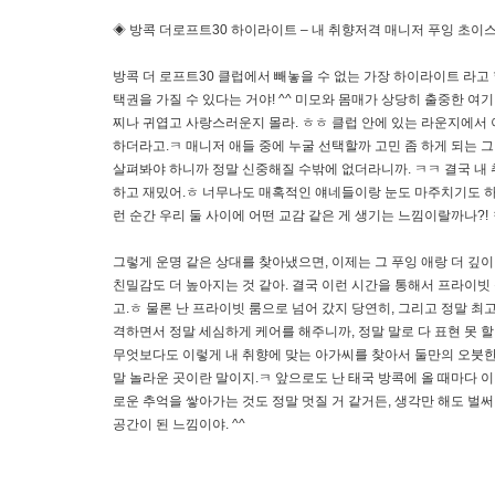
◈ 방콕 더로프트30 하이라이트 – 내 취향저격 매니저 푸잉 초이
방콕 더 로프트30 클럽에서 빼놓을 수 없는 가장 하이라이트 라고 
택권을 가질 수 있다는 거야! ^^ 미모와 몸매가 상당히 출중한 
찌나 귀엽고 사랑스러운지 몰라. ㅎㅎ 클럽 안에 있는 라운지에서 
하더라고.ㅋ 매니저 애들 중에 누굴 선택할까 고민 좀 하게 되는 그
살펴봐야 하니까 정말 신중해질 수밖에 없더라니까. ㅋㅋ 결국 내 
하고 재밌어.ㅎ 너무나도 매혹적인 얘네들이랑 눈도 마주치기도 하고 
런 순간 우리 둘 사이에 어떤 교감 같은 게 생기는 느낌이랄까나?! 
그렇게 운명 같은 상대를 찾아냈으면, 이제는 그 푸잉 애랑 더 깊이
친밀감도 더 높아지는 것 같아. 결국 이런 시간을 통해서 프라이빗
고.ㅎ 물론 난 프라이빗 룸으로 넘어 갔지 당연히, 그리고 정말 최
격하면서 정말 세심하게 케어를 해주니까, 정말 말로 다 표현 못 할
무엇보다도 이렇게 내 취향에 맞는 아가씨를 찾아서 둘만의 오붓한 
말 놀라운 곳이란 말이지.ㅋ 앞으로도 난 태국 방콕에 올 때마다 이
로운 추억을 쌓아가는 것도 정말 멋질 거 같거든, 생각만 해도 벌
공간이 된 느낌이야. ^^