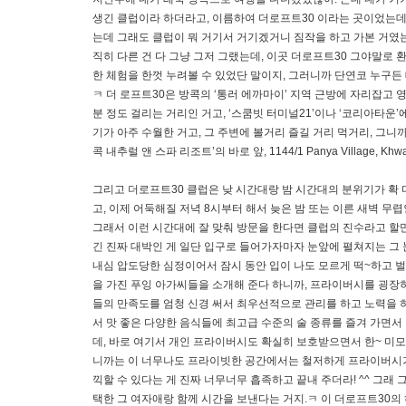
생긴 클럽이라 하더라고, 이름하여 더로프트30 이라는 곳이었는데 
는데 그래도 클럽이 뭐 거기서 거기겠거니 짐작을 하고 가본 거였는
직히 다른 건 다 그냥 그저 그랬는데, 이곳 더로프트30 그야말로 
한 체험을 한껏 누려볼 수 있었단 말이지, 그러니까 단연코 누구든 
ㅋ 더 로프트30은 방콕의 ‘통러 에까마이’ 지역 근방에 자리잡고 
분 정도 걸리는 거리인 거고, ‘스쿰빗 터미널21’이나 ‘코리아타운
기가 아주 수월한 거고, 그 주변에 볼거리 즐길 거리 먹거리, 그니까
콕 내추럴 앤 스파 리조트’의 바로 앞, 1144/1 Panya Village, Khwaen
그리고 더로프트30 클럽은 낮 시간대랑 밤 시간대의 분위기가 확 다
고, 이제 어둑해질 저녁 8시부터 해서 늦은 밤 또는 이른 새벽 무
그래서 이런 시간대에 잘 맞춰 방문을 한다면 클럽의 진수라고 할만
긴 진짜 대박인 게 일단 입구로 들어가자마자 눈앞에 펼쳐지는 그
내심 압도당한 심정이어서 잠시 동안 입이 나도 모르게 떡~하고 
을 가진 푸잉 아가씨들을 소개해 준다 하니까, 프라이버시를 굉장
들의 만족도를 엄청 신경 써서 최우선적으로 관리를 하고 노력을 하
서 맛 좋은 다양한 음식들에 최고급 수준의 술 종류를 즐겨 가면서 
데, 바로 여기서 개인 프라이버시도 확실히 보호받으면서 한~ 미모 
니까는 이 너무나도 프라이빗한 공간에서는 철저하게 프라이버시가 
끽할 수 있다는 게 진짜 너무너무 흡족하고 끝내 주더라! ^^ 그래 
택한 그 여자애랑 함께 시간을 보낸다는 거지.ㅋ 이 더로프트30의 