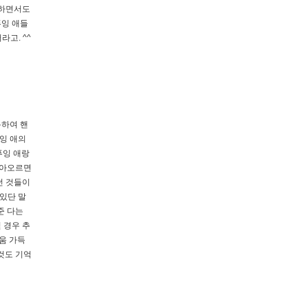
빗하면서도
푸잉 애들
고. ^^
름하여 핸
푸잉 애의
푸잉 애랑
달아오르면
던 것들이
 있단 말
준 다는
 경우 추
거움 가득
것도 기억