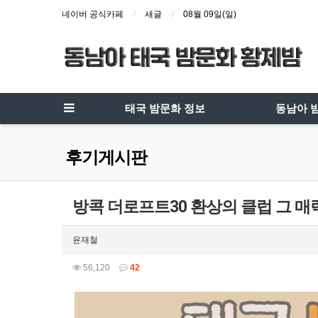
네이버 공식카페
새글
08월 09일(일)
태국 밤문화 정보
동남아 
후기게시판
방콕 더로프트30 환상의 클럽 그 매
윤재철
56,120
42