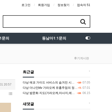
로그인
회원가입
정보찾기
접속자 51
:1문의
동남아1:1문의
후기게시판
+
최근글
다낭 에코 가이드 서비스의 숨겨진 시스템과 다채로운 인력 풀의 진실
07.05
+169
01 20:57
다낭 더나인ktv 가라오케 유흥주점의 정석을 찾고 있다면 여기
07.01
+75
다낭 밤문화 지도(가라오케,마사지,에코걸,토킹바,클럽) 유흥별 가격 및 후기공유
06.15
+101
+
새댓글