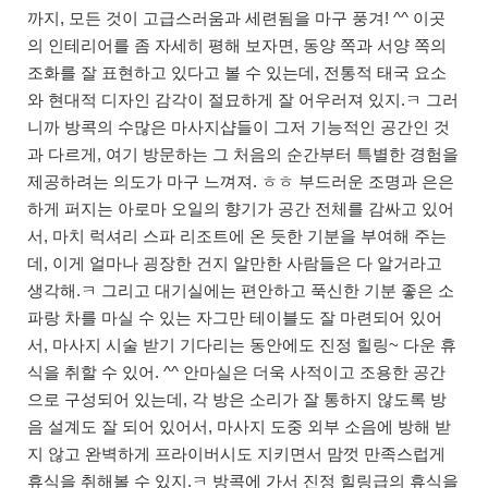
까지, 모든 것이 고급스러움과 세련됨을 마구 풍겨! ^^ 이곳
의 인테리어를 좀 자세히 평해 보자면, 동양 쪽과 서양 쪽의
조화를 잘 표현하고 있다고 볼 수 있는데, 전통적 태국 요소
와 현대적 디자인 감각이 절묘하게 잘 어우러져 있지.ㅋ 그러
니까 방콕의 수많은 마사지샵들이 그저 기능적인 공간인 것
과 다르게, 여기 방문하는 그 처음의 순간부터 특별한 경험을
제공하려는 의도가 마구 느껴져. ㅎㅎ 부드러운 조명과 은은
하게 퍼지는 아로마 오일의 향기가 공간 전체를 감싸고 있어
서, 마치 럭셔리 스파 리조트에 온 듯한 기분을 부여해 주는
데, 이게 얼마나 굉장한 건지 알만한 사람들은 다 알거라고
생각해.ㅋ 그리고 대기실에는 편안하고 푹신한 기분 좋은 소
파랑 차를 마실 수 있는 자그만 테이블도 잘 마련되어 있어
서, 마사지 시술 받기 기다리는 동안에도 진정 힐링~ 다운 휴
식을 취할 수 있어. ^^ 안마실은 더욱 사적이고 조용한 공간
으로 구성되어 있는데, 각 방은 소리가 잘 통하지 않도록 방
음 설계도 잘 되어 있어서, 마사지 도중 외부 소음에 방해 받
지 않고 완벽하게 프라이버시도 지키면서 맘껏 만족스럽게
휴식을 취해볼 수 있지.ㅋ 방콕에 가서 진정 힐링급의 휴식을