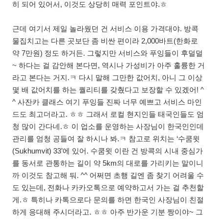
히 되어 있어서, 이것도 상당히 매력 포인트야.ㅎ
근데 여기서 제일 놀라웠던 건 서비스 이용 가격대야. 방콕
물집치고는 다른 곳보단 좀 비싼 편이라 2,000바트(한화로
약 7만원) 정도 하거든. 그렇지만 서비스와 푸잉들이 후덜덜
~ 하다는 걸 감안해 본다면, 역시나 가성비가 아주 훌륭한 거
라고 본다는 거지.ㅋ 다시 말해 그만한 값어치, 아니 그 이상
몇 배 값어치를 하는 퀄리티를 갖췄다고 보장할 수 있겠어! ^
^ 사잔카 클래스 여기 푸잉들 진짜 너무 예쁘고 서비스 마인
드도 최고더라고. ㅎㅎ 그래서 로컬 현지인들 태국인들도 엄
청 많이 간다네.ㅎ 이 업소를 운영하는 사장님이 한국인인데
관리를 엄청 공들여 잘 하시나 봐.ㅋ 참고로 위치는 ‘수쿰윗
(Sukhumvit) 33’에 있어. 수쿰윗 이란 건 방콕의 시내 중심가
를 동서로 관통하는 길이 약 5km의 대로를 가리키는 말이니
까 이것도 참고해 둬. ^^ 어쩌면 초행 길엔 좀 찾기 어려울 수
도 있는데, 전화나 카카오톡으로 예약하고서 가는 걸 추천할
게.ㅎ 특히나 카톡으로다 문의를 하면 한국인 사장님이 친절
하게 응대해 주시더라고. ㅎㅎ 아주 반가운 기분 짱이야~ 그