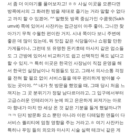
서 좀 더 이야기를 풀어보자고! ㅎㅎ 사실 이곳을 모른다면
방콕에서의 그 화려한 밤을 제대로 즐기는 거라 말할 수 없다
고 까지 할 수 있겠어. ^^ 말했듯 방콕 중심가인 수쿰윗(Sukh
umvit) 쪽에 있어서 사잔카는 접근성이 아주 좋아, 그니깐 찾
아가기 무척 수월한 편이란 거지. 시내 쪽이다 보니 주변에
좋은 데 많이 있는데, 뭐 맛집 같은 식당들이나 쇼핑할 만한
가게들이나, 그런데 또 유명한 돈키호테 마사지 같은 업소들
도 그 근방에 있어서 비교하기도 쉽고 선택적인 폭도 넓다고
할 수 있지.ㅋ 특히 이곳은 한국인 사장님이 직접 운영을 해
서 한국인 실장님이나 직원들도 있고, 그래서 의사소통 걱정
을 전혀 할 필요 없이 서비스들을 매우 편리하게 받아볼 수
있는 곳이야. ^^ 내가 첫 방문을 했었을 때, 그때 당시 처음 느
껴지는 그 곳 분위기가 정말 남다르더라고, 그 입구에서부터
고급스러운 인테리어가 눈에 띄고 은은하게 퍼져가는 아로
마 향내가 마치 딴 세상 온 것 같은 기분을 들게 했달까나?!
ㅋㅋ 단지 밤문화 요소 뿐만 아니라 이런 디테일한 면들이 다
서비스 퀄리티에 엄청 영향을 주는 거라고.ㅎ 여기 사잔카는
특히나 푸잉 들의 외모와 마사지 시술 실력 테크닉 같은 게