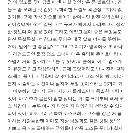
첨 이 업소를 찾아갔을 때엔 사실 첫인상은 좀 별로였어. 건
물도 좀 오래된 것 같았고, 화려한 느낌도 외관상 그다지 없
었거든. 근데 막상 안으로 들어가 봤더니만 완전 대박스런 반
전이었달까나?!ㅋ 일단 내부 규모가 밖에서 바라보고서 생각
한 것보다 더 엄청 컸어! 그리고 이쁘고 몸매 좋은 푸잉들도
완전 득실득실~ㅎ 참고로 푸잉은 태국 말로 여자를 뜻하는
거야, 알아두면 좋을걸? ^^ 그리고 여기가 방콕에서 또 하나
의 레전드급인 물집 업소 그니까 매우 유명한 돈키호테랑 시
스템이 거의 흡사하다고 볼 수 있어.ㅎ 솔직히 이 두 업소가
다 유명도 하고 막상막하라, 근데 그렇더라도 난 사잔카 클래
스 쪽이 좀 더 내 취향에 잘 맞더라고.ㅋ 코스 진행 방식이라
든지 시술하는 시간이나 심지어 푸잉 초이스하는 것까지 거
의 비슷하단 말이지. 근데 사잔카 클래스만의 특별한 매력이
있어. 바로 추가 옵션이 엄청 많다는 거! 룸 크기부터 해서 코
스 시간이나 누루 마사지 타입까지 다양하게 선택할 수 있게
되어 있어. ㅎㅎ 그리고 특히 코스프레나 코스튬 같은 거 좋
아하는 사람들한텐 아마도 지상 낙원과도 같은 곳일 듯! ^^
예쁘고 몸매도 끝내주는 푸잉들이 각종 코스튬 준비가 철저