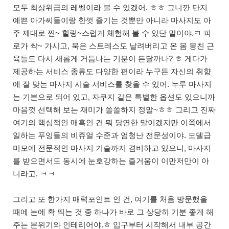
모두 최상위급의 레벨이라 볼 수 있겠어. ㅎㅎ 그니깐 단지
예쁜 아가씨들이랑 한껏 즐기는 것뿐만 아니라 마사지도 아
주 제대로 찐~ 힐링~스럽게 체험해 볼 수 있단 말이야.ㅋ 피
로가 싹~ 가시고, 묵은 스트레스도 날려버리고 온 몸 뭉친 근
육들도 다시 새롭게 거듭나는 기분이 든달까나? ㅎ 게다가
제공하는 서비스 종류도 다양한 편이라 누구든 자신의 취향
에 잘 맞는 마사지 시술 서비스를 찾을 수 있어. 누루 마사지
는 기본으로 되어 있고, 자쿠지 같은 특별한 옵션도 있으니까
마음껏 선택해 보는 재미가 쏠쏠하지 정말~ㅎㅎ 그리고 진짜
여기의 핵심적인 매혹인 건 뭐 당연한 말이겠지만 이쪽에서
일하는 푸잉들의 비쥬얼 수준과 엄청난 전문성이야. 모델급
미모에 전문적인 마사지 기술까지 겸비하고 있으니, 마사지
를 받으면서도 동시에 눈호강하는 즐거움이 이만저만이 아
니라고. ㅋㅋ
그리고 또 한가지 매력포인트 인 건, 여기를 처음 방문했을
때에 눈에 확 띄는 것 중 하나가 바로 그 상당히 기분 좋게 해
주는 분위기와 인테리어야.ㅎ 입구부터 시작해서 내부 공간