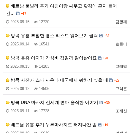
베트남 풀빌라 후기 여친이랑 싸우고 홧김에 혼자 들어
간…
+17
2025.09.15
12720
김광재
방콕 유흥 부활한 명소 리스트 읽어보기 클릭
+32
2025.09.14
16541
호돌이
방콕 유흥 어디가 가성비 갑일까 알아봤어요
+20
2025.09.13
14283
고래밥
방콕 사잔카 스파 사우나 태국에서 뭐하지 싶을 때
+29
2025.09.12
14506
고석훈
방콕 DNA 마사지 신세계 변마 솔직한 이야기
+30
2025.09.11
17728
조재신
베트남 유흥 후기 누루마사지로 터져나간 밤
+19