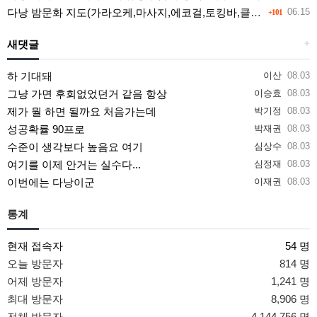
다낭 밤문화 지도(가라오케,마사지,에코걸,토킹바,클럽) 유흥별 가격 및 후기공유
06.15
+101
새댓글
+
하 기대돼
이산
08.03
그냥 가면 후회없었던거 같음 항상
이승효
08.03
제가 뭘 하면 될까요 처음가는데
박기정
08.03
성공확률 90프로
박재권
08.03
수준이 생각보다 높음요 여기
심상수
08.03
여기를 이제 안거는 실수다...
심정재
08.03
이번에는 다낭이군
이재권
08.03
통계
현재 접속자
54 명
오늘 방문자
814 명
어제 방문자
1,241 명
최대 방문자
8,906 명
전체 방문자
4,144,756 명