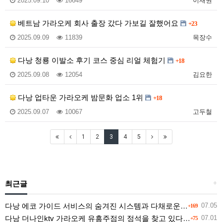
2025.09.10
16649
이재권
베트남 가라오케 회사 출장 갔다 가보길 잘했어요
+23
2025.09.09
11839
목장수
다낭 청룡 이발소 후기 코스 중심 리얼 체험기
+18
2025.09.08
12054
김요한
다낭 업타운 가라오케 밤문화 업소 1위
+18
2025.09.07
10067
고두철
1
2
3
4
5
최근글
+
다낭 에코 가이드 서비스의 숨겨진 시스템과 다채로운 인력 풀의 진실
07.05
+169
다낭 더나인ktv 가라오케 유흥주점의 정석을 찾고 있다면 여기
07.01
+75