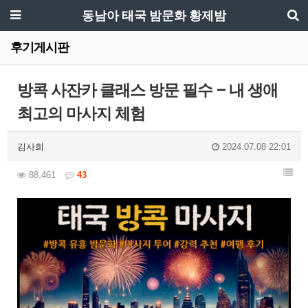
동남아 태국 밤문화 황제밤
후기게시판
방콕 사잔카 클래스 방문 필수 – 내 생애
최고의 마사지 체험
김사희
2024.07.08 22:01
88,461
43